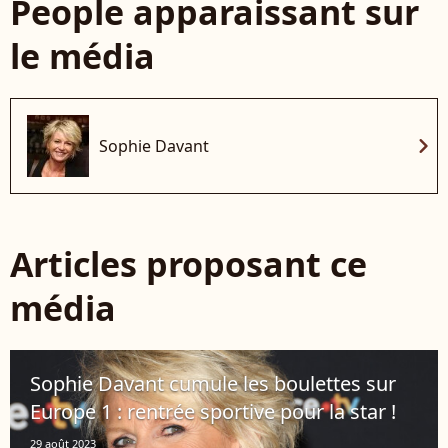
People apparaissant sur
le média
chevron_right
Sophie Davant
Articles proposant ce
média
Sophie Davant cumule les boulettes sur
Europe 1 : rentrée sportive pour la star !
29 août 2023