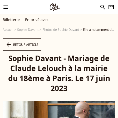
menu
search
newsletter
Billetterie
En privé avec
Accueil
Sophie Davant
Photos de Sophie Davant
Elle a notamment donné de mauvaises informations au sujet d'un auditeur... Sophie Davant - Mariage de Claude Lelouch à la mairie du 18ème à Paris. Le 17 juin 2023 - Photo
arrow_left
RETOUR ARTICLE
Sophie Davant - Mariage de
Claude Lelouch à la mairie
du 18ème à Paris. Le 17 juin
2023