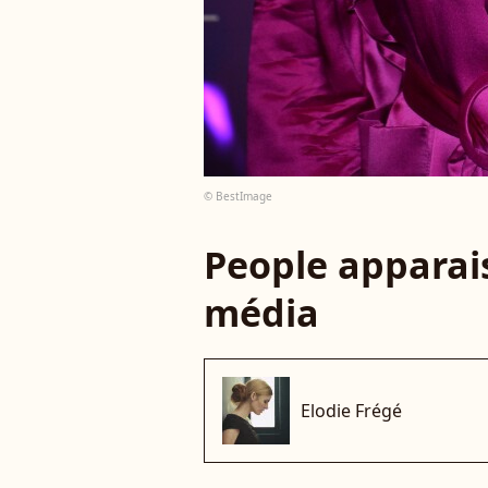
© BestImage
People apparais
média
Elodie Frégé