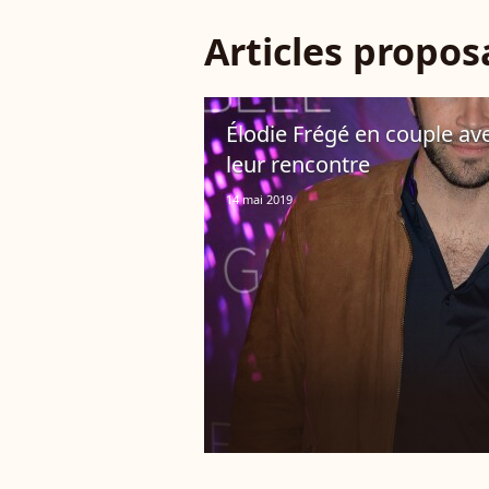
Articles propo
Élodie Frégé en couple ave
leur rencontre
14 mai 2019