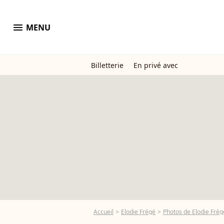
menu
MENU
Billetterie
En privé avec
Accueil
Elodie Frégé
Photos de Elodie Frég