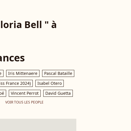
oria Bell " à
ances
e
Iris Mittenaere
Pascal Bataille
iss France 2024)
Isabel Otero
pé
Vincent Perrot
David Guetta
VOIR TOUS LES PEOPLE