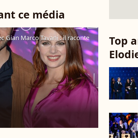
sant ce média
c Gian Marco Tavani : il raconte
Top a
Elodi