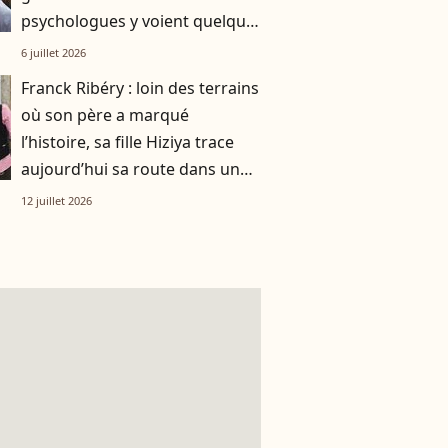
psychologues y voient quelque
chose de bien plus profond.
6 juillet 2026
Franck Ribéry : loin des terrains
où son père a marqué
l’histoire, sa fille Hiziya trace
aujourd’hui sa route dans un
tout autre univers
12 juillet 2026