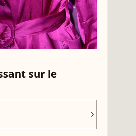
sant sur le
chevron_right