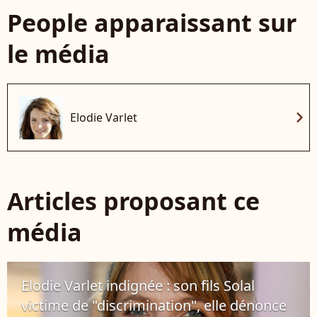
People apparaissant sur
le média
chevron_right
Elodie Varlet
Articles proposant ce
média
Elodie Varlet indignée : son fils Solal
victime de "discrimination", elle dénonce