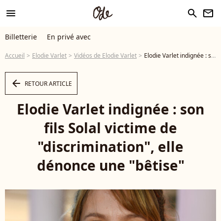
menu
search
newsletter
Billetterie
En privé avec
Accueil
Elodie Varlet
Vidéos de Elodie Varlet
Elodie Varlet indignée : son fils Solal victime de "discrimination", elle dénonce une "bêtise" - Vidéo
arrow_left
RETOUR ARTICLE
Elodie Varlet indignée : son
fils Solal victime de
"discrimination", elle
dénonce une "bêtise"