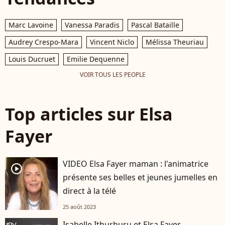
Marc Lavoine
Vanessa Paradis
Pascal Bataille
Audrey Crespo-Mara
Vincent Niclo
Mélissa Theuriau
Louis Ducruet
Emilie Dequenne
VOIR TOUS LES PEOPLE
Top articles sur Elsa
Fayer
VIDEO Elsa Fayer maman : l'animatrice
player2
présente ses belles et jeunes jumelles en
direct à la télé
25 août 2023
Isabelle Ithurburu et Elsa Fayer