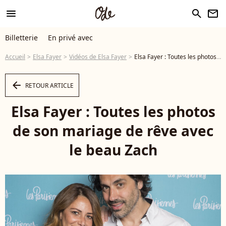
menu
search
newsletter
Billetterie
En privé avec
Accueil
Elsa Fayer
Vidéos de Elsa Fayer
Elsa Fayer : Toutes les photos de son mariage de rêve avec le beau Zach - Vidéo
arrow_left
RETOUR ARTICLE
Elsa Fayer : Toutes les photos
de son mariage de rêve avec
le beau Zach