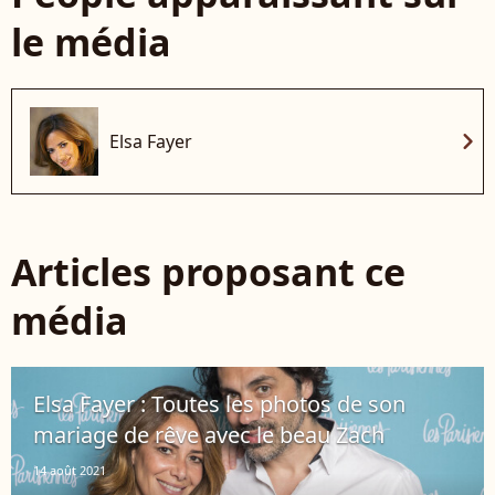
le média
chevron_right
Elsa Fayer
Articles proposant ce
média
Elsa Fayer : Toutes les photos de son
mariage de rêve avec le beau Zach
14 août 2021