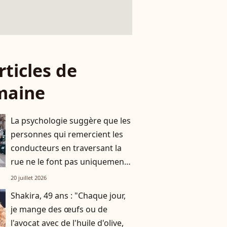
rticles de
maine
La psychologie suggère que les
personnes qui remercient les
conducteurs en traversant la
rue ne le font pas uniquement
par gratitude
20 juillet 2026
Shakira, 49 ans : "Chaque jour,
je mange des œufs ou de
l'avocat avec de l'huile d'olive,