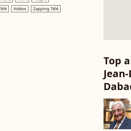
Télé
Vidéos
Zapping Télé
Top a
Jean-
Daba