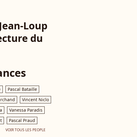
e Jean-Loup
lecture du
ances
e
Pascal Bataille
archand
Vincent Niclo
a
Vanessa Paradis
t
Pascal Praud
VOIR TOUS LES PEOPLE