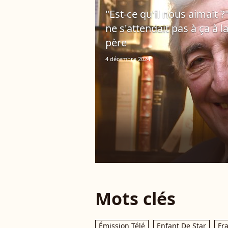
"Est-ce qu'il nous aimait ?
ne s'attendait pas à ça à 
père
4 décembre 2024
Mots clés
Émission Télé
Enfant De Star
Fr