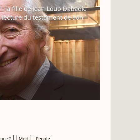
" : la fille de Jean-Loup Dabadie
la lecture du testament de son
ance 2
Mort
People