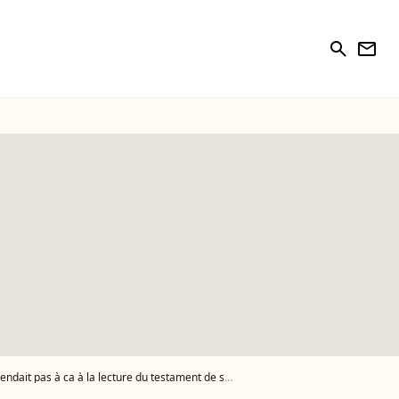
search
newsletter
pas à ca à la lecture du testament de son père - Vidéo