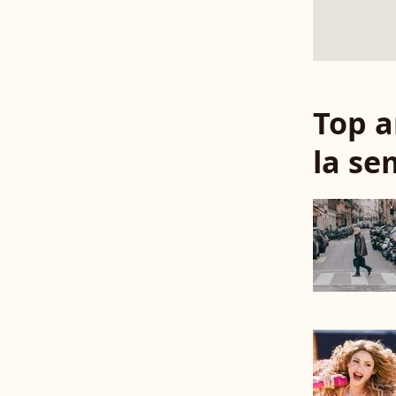
Top a
la se