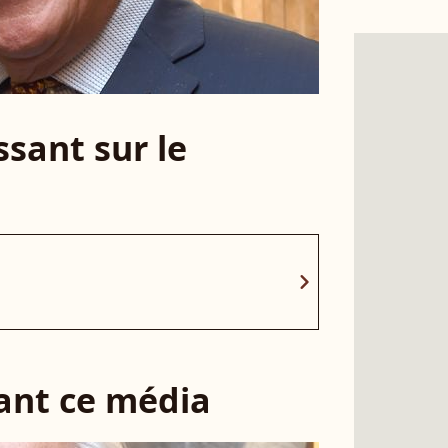
sant sur le
chevron_right
sant ce média