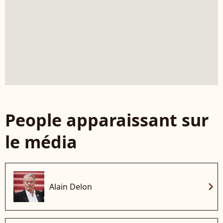
People apparaissant sur
le média
chevron_right
Alain Delon