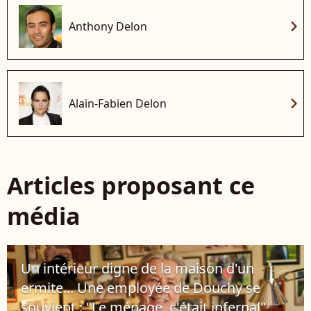
chevron_right
Anthony Delon
chevron_right
Alain-Fabien Delon
Articles proposant ce
média
Un intérieur digne de la maison d'un
ermite... Une employée de Douchy se
souvient : "Le ménage, c'était infernal"