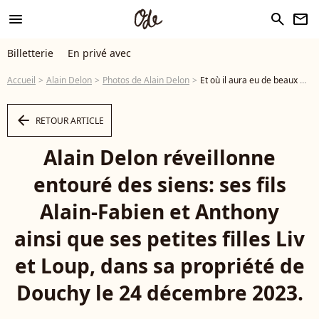
menu
search
newsletter
Billetterie
En privé avec
Accueil
Alain Delon
Photos de Alain Delon
Et où il aura eu de beaux moments avec ses enfants Alain Delon réveillonne entouré des siens: ses fils Alain-Fabien et Anthony ainsi que ses petites filles Liv et Loup, dans sa propriété de Douchy le 24 décembre 2023.© Alain Fabien Delon Instagram via Bestimage - Photo
arrow_left
RETOUR ARTICLE
Alain Delon réveillonne
entouré des siens: ses fils
Alain-Fabien et Anthony
ainsi que ses petites filles Liv
et Loup, dans sa propriété de
Douchy le 24 décembre 2023.