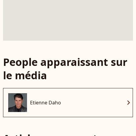
People apparaissant sur
le média
chevron_right
Etienne Daho