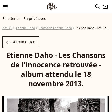
menu
search
newsletter
Billetterie
En privé avec
Accueil
Etienne Daho
Photos de Etienne Daho
Etienne Daho - Les Chansons de l'innocence retrouvée - album attendu le 18 novembre 2013. - Photo
arrow_left
RETOUR ARTICLE
Etienne Daho - Les Chansons
de l'innocence retrouvée -
album attendu le 18
novembre 2013.