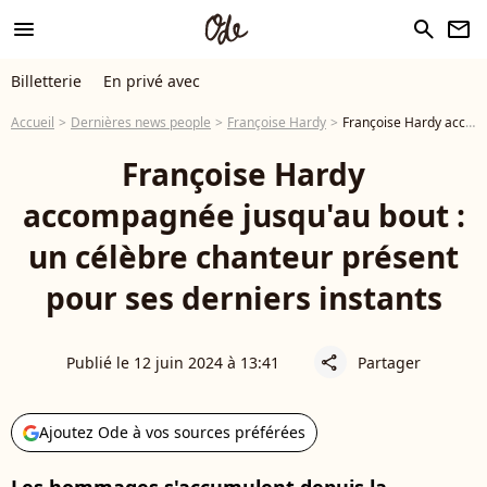
menu
search
newsletter
Billetterie
En privé avec
Accueil
Dernières news people
Françoise Hardy
Françoise Hardy accompagnée jusqu'au bout : un célèbre chanteur présent pour ses derniers instants
Françoise Hardy
accompagnée jusqu'au bout :
un célèbre chanteur présent
pour ses derniers instants
Publié le 12 juin 2024 à 13:41
Partager
share
Ajoutez Ode à vos sources préférées