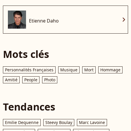
chevron_right
Etienne Daho
Mots clés
Personnalités Françaises
Musique
Mort
Hommage
Amitié
People
Photo
Tendances
Emilie Dequenne
Steevy Boulay
Marc Lavoine