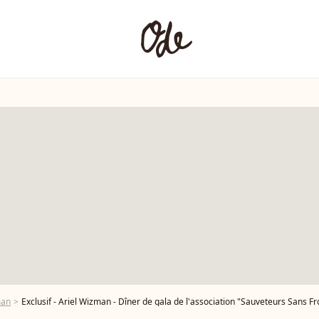
man
Exclusif - Ariel Wizman - Dîner de gala de l'association "Sauveteurs Sans Frontieres" (SSF) à l'hôtel Intercon