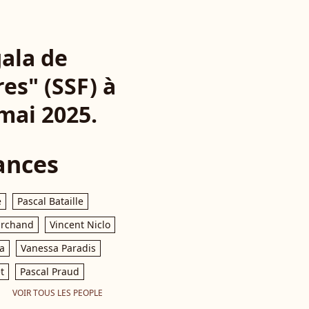
gala de
es" (SSF) à
 mai 2025.
ances
e
Pascal Bataille
archand
Vincent Niclo
a
Vanessa Paradis
t
Pascal Praud
VOIR TOUS LES PEOPLE