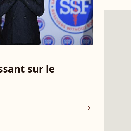
sant sur le
chevron_right