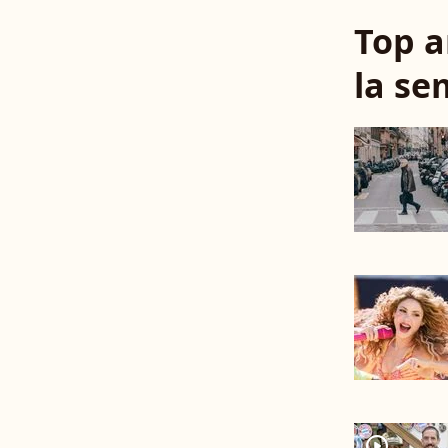
Top a
la se
player2