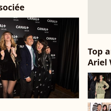
ssociée
Top a
Ariel