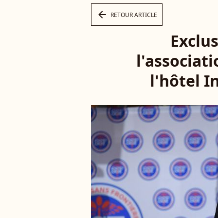
arrow_left
RETOUR ARTICLE
Exclus
l'associat
l'hôtel I