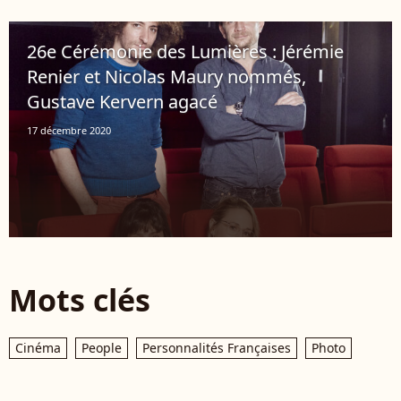
26e Cérémonie des Lumières : Jérémie
Renier et Nicolas Maury nommés,
Gustave Kervern agacé
17 décembre 2020
Mots clés
Cinéma
People
Personnalités Françaises
Photo