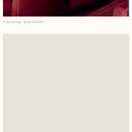
© BestImage, Sylvie Castioni