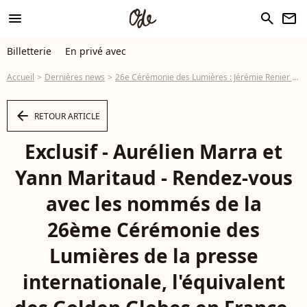
menu
search
newsletter
Billetterie
En privé avec
Accueil
Dernières news
26e Cérémonie des Lumières : Jérémie Renier et Nicolas Maury nommés, Gustave Kervern agacé
arrow_left
RETOUR ARTICLE
Exclusif - Aurélien Marra et
Yann Maritaud - Rendez-vous
avec les nommés de la
26ème Cérémonie des
Lumières de la presse
internationale, l'équivalent