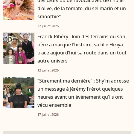
des œufs ou de l'avocat avec de l'huile
d'olive, de la tomate, du sel marin et un
smoothie"
22 juillet 2026
Franck Ribéry : loin des terrains où son
player2
père a marqué l’histoire, sa fille Hiziya
trace aujourd’hui sa route dans un tout
autre univers
12 juillet 2026
“Sûrement ma dernière” : Shy’m adresse
un message à Jérémy Frérot quelques
heures avant un événement qu'ils ont
vécu ensemble
17 juillet 2026