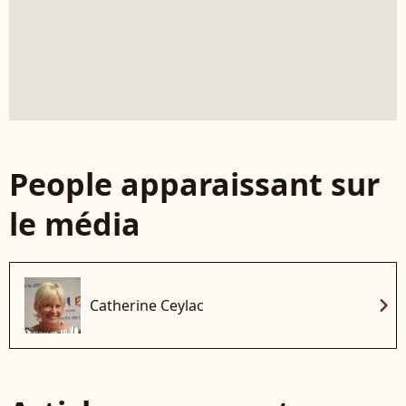
People apparaissant sur
le média
chevron_right
Catherine Ceylac