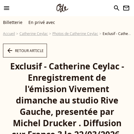
menu
search
newsletter
Billetterie
En privé avec
Accueil
Catherine Ceylac
Photos de Catherine Ceylac
Exclusif - Catherine Ceylac - Enregistrement de l'émission Vivement dimanche au studio Rive Gauche, presentée par Michel Drucker . Diffusion sur France 3 le 22/03/2026. Photos prises le 11 mars 2026. © Guillaume Gaffiot / Bestimage - Photo
arrow_left
RETOUR ARTICLE
Exclusif - Catherine Ceylac -
Enregistrement de
l'émission Vivement
dimanche au studio Rive
Gauche, presentée par
Michel Drucker . Diffusion