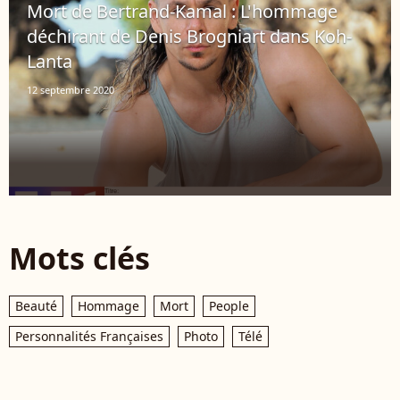
Mort de Bertrand-Kamal : L'hommage
déchirant de Denis Brogniart dans Koh-
Lanta
12 septembre 2020
Mots clés
Beauté
Hommage
Mort
People
Personnalités Françaises
Photo
Télé