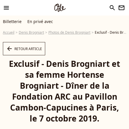
menu
search
newsletter
Billetterie
En privé avec
Accueil
Denis Brogniart
Photos de Denis Brogniart
Exclusif - Denis Brogniart et sa femme Hortense Brogniart - Dîner de la Fondation ARC au Pavillon Cambon-Capucines à Paris, le 7 octobre 2019. © Rachid Bellak / Bestimage - Photo
arrow_left
RETOUR ARTICLE
Exclusif - Denis Brogniart et
sa femme Hortense
Brogniart - Dîner de la
Fondation ARC au Pavillon
Cambon-Capucines à Paris,
le 7 octobre 2019.