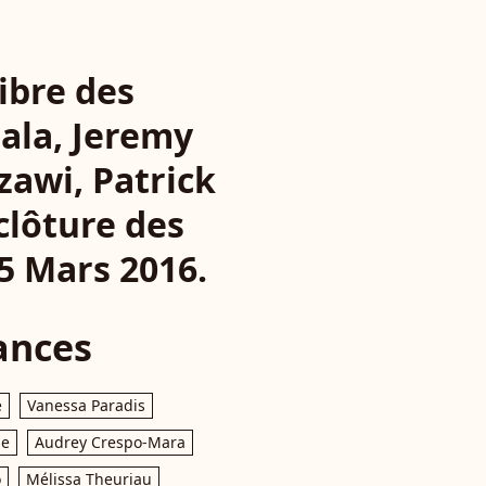
nibre des
bala, Jeremy
zawi, Patrick
clôture des
5 Mars 2016.
ances
e
Vanessa Paradis
le
Audrey Crespo-Mara
o
Mélissa Theuriau