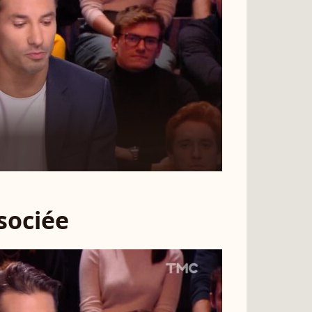
ssociée