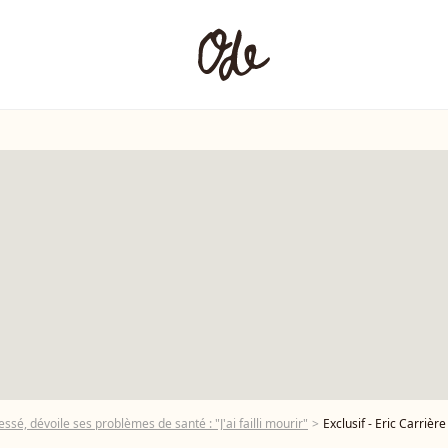
essé, dévoile ses problèmes de santé : "J'ai failli mourir"
Exclusif - Eric Carrière et Francis Ginibre des Chevaliers du Fiel, le comte de Bouderbala, Jerem