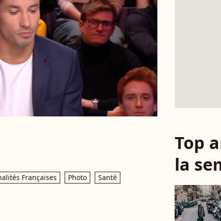
Top a
la se
alités Françaises
Photo
Santé