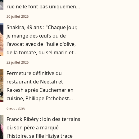
rue ne le font pas uniquement
par gratitude
20 juillet 2026
Shakira, 49 ans : "Chaque jour,
je mange des œufs ou de
l'avocat avec de l'huile d'olive,
de la tomate, du sel marin et un
smoothie"
22 juillet 2026
Fermeture définitive du
restaurant de Neetah et
Rakesh après Cauchemar en
cuisine, Philippe Etchebest
pensait les avoir sauvés
6 août 2026
Franck Ribéry : loin des terrains
où son père a marqué
l’histoire, sa fille Hiziya trace