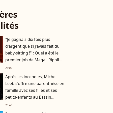
ères
lités
"Je gagnais dix fois plus
d'argent que si j'avais fait du
baby-sitting !" : Quel a été le
premier job de Magali Ripoll
(N'oubliez pas les paroles) ?
21:09
Après les incendies, Michel
Leeb s’offre une parenthèse en
famille avec ses filles et ses
petits-enfants au Bassin
d'Arcachon
20:40