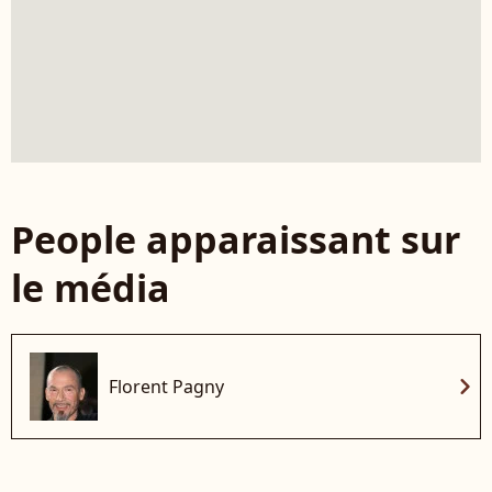
People apparaissant sur
le média
chevron_right
Florent Pagny