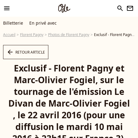
menu
search
newsletter
Billetterie
En privé avec
Accueil
Florent Pagny
Photos de Florent Pagny
Exclusif - Florent Pagny et Marc-Olivier Fogiel, sur le tournage de l'émission Le Divan de Marc-Olivier Fogiel, le 22 avril 2016 (pour une diffusion le mardi 10 mai 2016 à 23h15 sur France 3). © Cyril Moreau - Photo
arrow_left
RETOUR ARTICLE
Exclusif - Florent Pagny et
Marc-Olivier Fogiel, sur le
tournage de l'émission Le
Divan de Marc-Olivier Fogiel
, le 22 avril 2016 (pour une
diffusion le mardi 10 mai