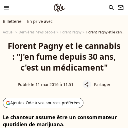
menu
search
newsletter
Billetterie
En privé avec
Accueil
Dernières news people
Florent Pagny
Florent Pagny et le cannabis : "J'en fume depuis 30 ans, c'est un médicament"
Florent Pagny et le cannabis
: "J'en fume depuis 30 ans,
c'est un médicament"
Publié le 11 mai 2016 à 11:51
Partager
share
Ajoutez Ode à vos sources préférées
Le chanteur assume être un consommateur
quotidien de marijuana.