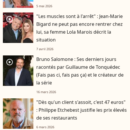
5 mai 2026
"Les muscles sont à l'arrêt" : Jean-Marie
player2
Bigard ne peut pas encore rentrer chez
lui, sa femme Lola Marois décrit la
situation
7 avril 2026
Bruno Salomone : Ses derniers jours
player2
racontés par Guillaume de Tonquédec
(Fais pas ci, fais pas ça) et le créateur de
la série
16 mars 2026
"Dès qu'un client s'assoit, c'est 47 euros"
: Philippe Etchebest justifie les prix élevés
de ses restaurants
6 mars 2026