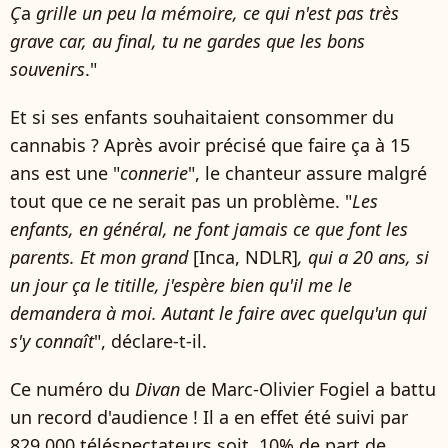
Ç
a
grille un peu la mémoire, ce qui n'est pas très
grave car, au final, tu ne gardes que les bons
souvenirs
."
Et si ses enfants souhaitaient consommer du
cannabis ? Après avoir précisé que faire ça à 15
ans est une "
connerie
", le chanteur assure malgré
tout que ce ne serait pas un problème. "
Les
enfants, en général, ne font jamais ce que font les
parents. Et mon grand
[Inca, NDLR]
, qui a 20 ans, si
un jour ça le titille, j'espère bien qu'il me le
demandera à moi. Autant le faire avec quelqu'un qui
s'y connaît
", déclare-t-il.
Ce numéro du
Divan
de Marc-Olivier Fogiel a battu
un record d'audience ! Il a en effet été suivi par
829 000 téléspectateurs soit, 10% de part de