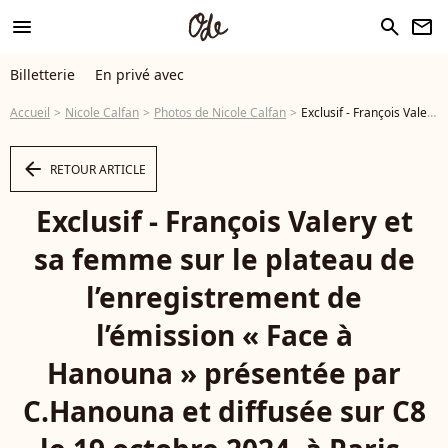
menu
search
newsletter
Billetterie
En privé avec
Accueil
Nicole Calfan
Photos de Nicole Calfan
Exclusif - François Valery et sa femme sur le plateau de l’enregistrement de l’émission « Face à Hanouna » présentée par C.Hanouna et diffusée sur C8 le 19 octobre 2024, à Paris, France, le 17 octobre 2024. © Jack Tribeca/Bestimage - Photo
arrow_left
RETOUR ARTICLE
Exclusif - François Valery et
sa femme sur le plateau de
l’enregistrement de
l’émission « Face à
Hanouna » présentée par
C.Hanouna et diffusée sur C8