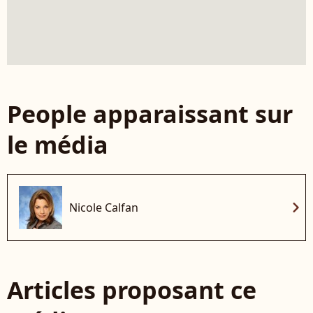
People apparaissant sur
le média
chevron_right
Nicole Calfan
Articles proposant ce