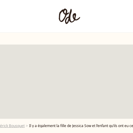
érick Bousquet
Il y a également la fille de Jessica Sow et l’enfant qu’ils ont eu cette année avec l’ex de Laure Manaudou Exclusif - Frédérick Bousquet - Générale du chanteur Amir Haddad, seul-en-scène da