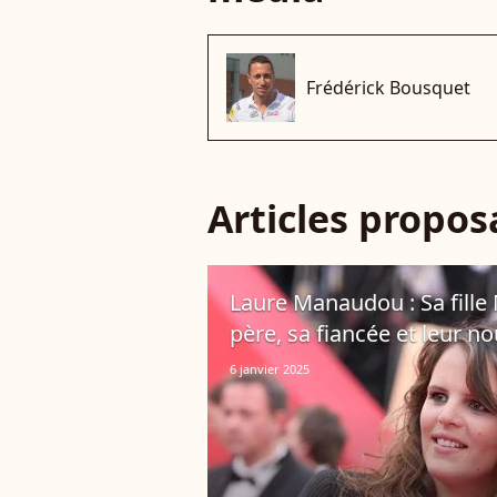
Frédérick Bousquet
Articles propo
Laure Manaudou : Sa fille
père, sa fiancée et leur n
6 janvier 2025