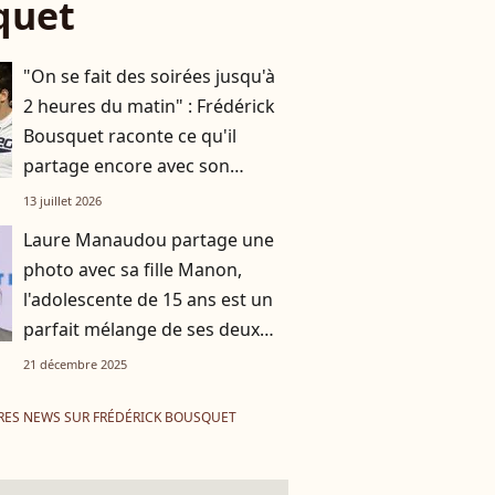
quet
"On se fait des soirées jusqu'à
2 heures du matin" : Frédérick
Bousquet raconte ce qu'il
partage encore avec son
ancien beau-frère Florent
13 juillet 2026
Manaudou
Laure Manaudou partage une
photo avec sa fille Manon,
l'adolescente de 15 ans est un
parfait mélange de ses deux
célèbres parents
21 décembre 2025
RES NEWS SUR FRÉDÉRICK BOUSQUET