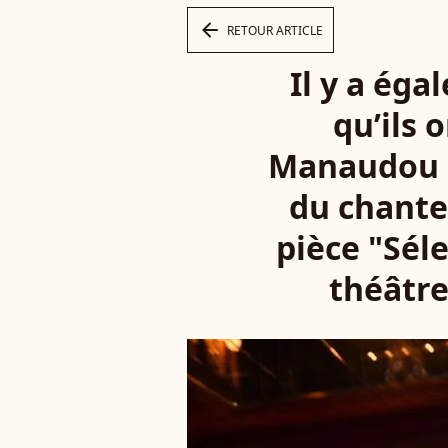
arrow_left
RETOUR ARTICLE
Il y a éga
qu’ils 
Manaudou E
du chante
pièce "Sél
théâtre