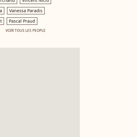
archand
Vincent Niclo
a
Vanessa Paradis
t
Pascal Praud
VOIR TOUS LES PEOPLE