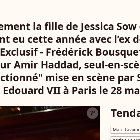
lement la fille de Jessica Sow 
ont eu cette année avec l’ex 
xclusif - Frédérick Bousquet
ur Amir Haddad, seul-en-scè
ectionné" mise en scène par S
 Edouard VII à Paris le 28 ma
Tend
Marc Lavoin