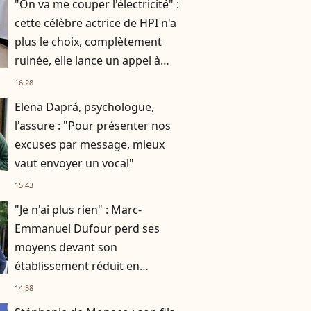
"On va me couper l'électricité" :
cette célèbre actrice de HPI n'a
plus le choix, complètement
ruinée, elle lance un appel à
l'aide
16:28
Elena Daprá, psychologue,
l'assure : "Pour présenter nos
excuses par message, mieux
vaut envoyer un vocal"
15:43
"Je n'ai plus rien" : Marc-
Emmanuel Dufour perd ses
moyens devant son
établissement réduit en
cendres
14:58