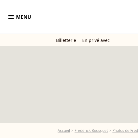
menu
MENU
Billetterie
En privé avec
Accueil
Frédérick Bousquet
Photos de Fréd