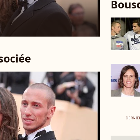
Bous
ssociée
DERNIÈ