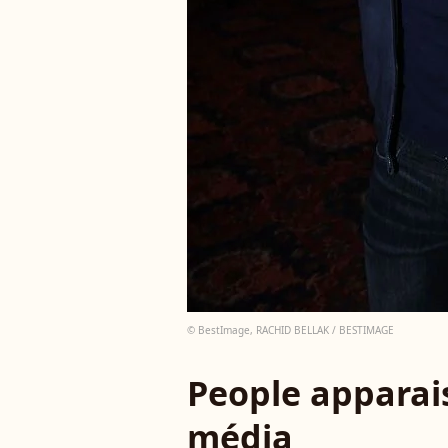
© BestImage, RACHID BELLAK / BESTIMAGE
People apparais
média