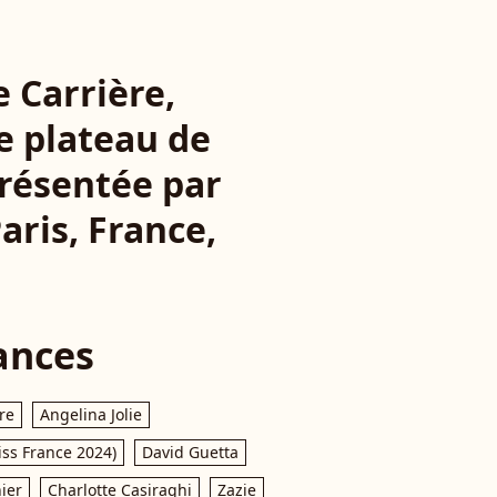
e Carrière,
le plateau de
présentée par
aris, France,
ances
re
Angelina Jolie
iss France 2024)
David Guetta
ier
Charlotte Casiraghi
Zazie