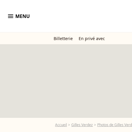
menu
MENU
Billetterie
En privé avec
Accueil
Gilles Verdez
Photos de Gilles Ver