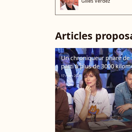
Gilles Verdez
Articles propo
Un chroniqueur phare de T
parti à plus de 3000 kilom
17 mars 2025