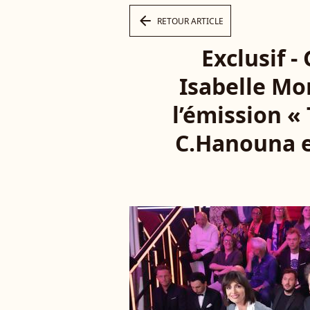
arrow_left
RETOUR ARTICLE
Exclusif -
Isabelle Mor
l’émission «
C.Hanouna et