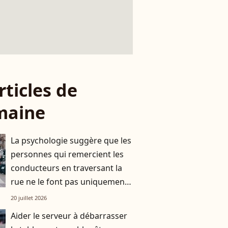
rticles de
maine
La psychologie suggère que les
personnes qui remercient les
conducteurs en traversant la
rue ne le font pas uniquement
par gratitude
20 juillet 2026
Aider le serveur à débarrasser