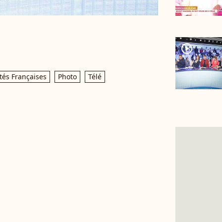
player2
tés Françaises
Photo
Télé