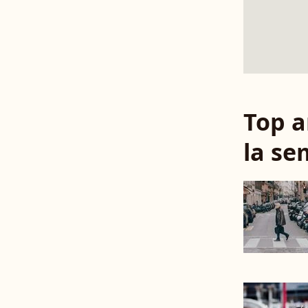
Top a
la se