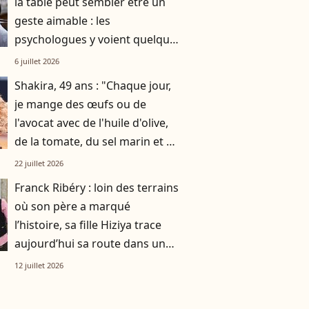
la table peut sembler être un
geste aimable : les
psychologues y voient quelque
chose de bien plus profond.
6 juillet 2026
Shakira, 49 ans : "Chaque jour,
je mange des œufs ou de
l'avocat avec de l'huile d'olive,
de la tomate, du sel marin et un
smoothie"
22 juillet 2026
Franck Ribéry : loin des terrains
où son père a marqué
l’histoire, sa fille Hiziya trace
aujourd’hui sa route dans un
tout autre univers
12 juillet 2026