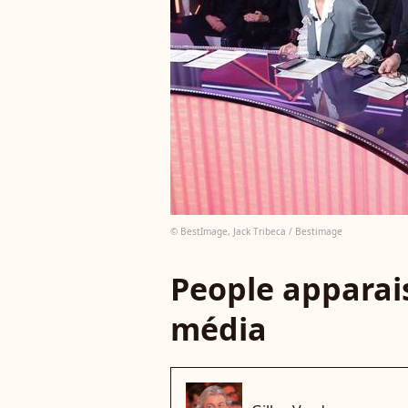
© BestImage, Jack Tribeca / Bestimage
People apparais
média