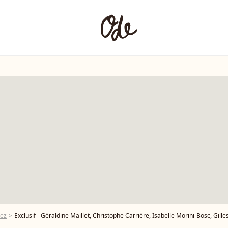
dez
Exclusif - Géraldine Maillet, Christophe Carrière, Isabelle Morini-Bosc, Gilles Verdez, sur le plateau de l’émission « TPMP » La dernière sur C8, présentée par C.Hanouna