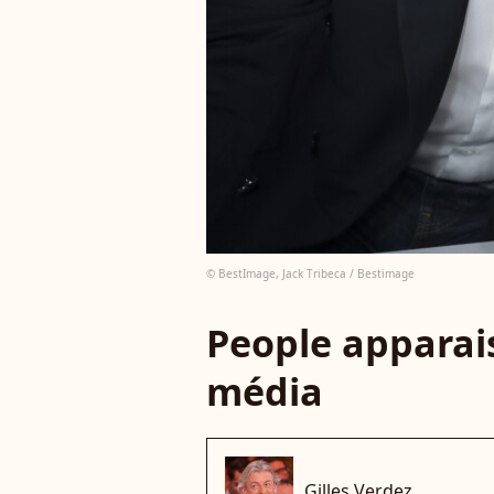
© BestImage, Jack Tribeca / Bestimage
People apparais
média
Gilles Verdez