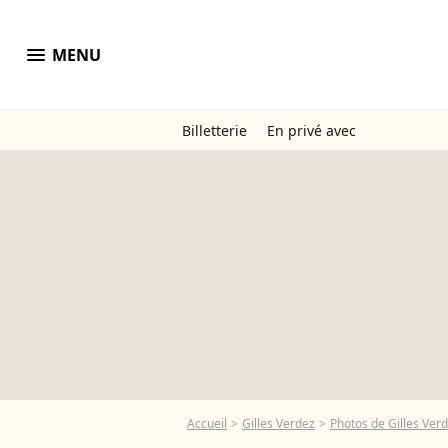
menu
MENU
Billetterie
En privé avec
Accueil
Gilles Verdez
Photos de Gilles Ver