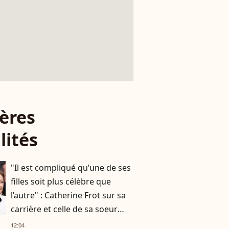
ères
lités
"Il est compliqué qu’une de ses
filles soit plus célèbre que
l’autre" : Catherine Frot sur sa
carrière et celle de sa soeur
Dominique avec qui elle a
12:04