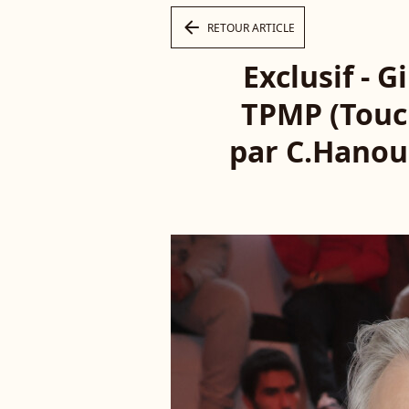
arrow_left
RETOUR ARTICLE
Exclusif - G
TPMP (Touch
par C.Hanoun