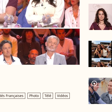
player2
tés Françaises
Photo
Télé
Vidéos