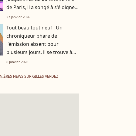
de Paris, il a songé à s'éloigner
de la télévision
27 janvier 2026
Tout beau tout neuf : Un
chroniqueur phare de
l'émission absent pour
plusieurs jours, il se trouve à
des milliers de kilomètres de la
6 janvier 2026
France
NIÈRES NEWS SUR GILLES VERDEZ