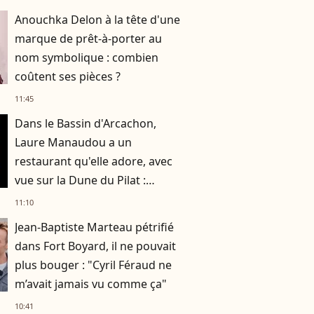
tourné
Anouchka Delon à la tête d'une
marque de prêt-à-porter au
nom symbolique : combien
coûtent ses pièces ?
11:45
Dans le Bassin d'Arcachon,
Laure Manaudou a un
restaurant qu'elle adore, avec
vue sur la Dune du Pilat :
nouvelle soirée avec sa fille
11:10
Manon
Jean-Baptiste Marteau pétrifié
dans Fort Boyard, il ne pouvait
plus bouger : "Cyril Féraud ne
m’avait jamais vu comme ça"
10:41