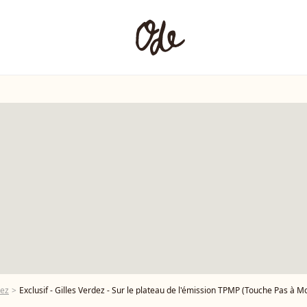
dez
Exclusif - Gilles Verdez - Sur le plateau de l'émission TPMP (Touche Pas à Mon Poste) présentée en direct par C.Hanouna et 