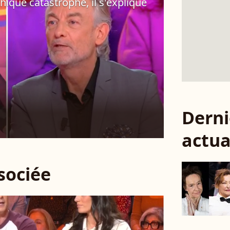
ique catastrophe, il s'explique
Derni
actua
ssociée