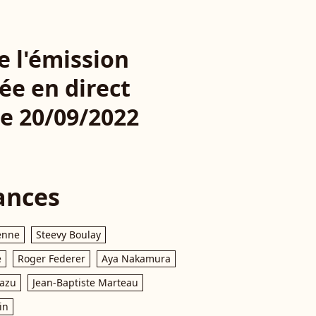
de l'émission
ée en direct
le 20/09/2022
ances
enne
Steevy Boulay
e
Roger Federer
Aya Nakamura
razu
Jean-Baptiste Marteau
in