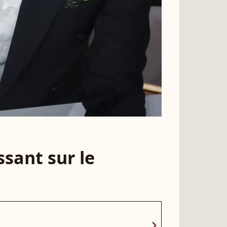
sant sur le
chevron_right