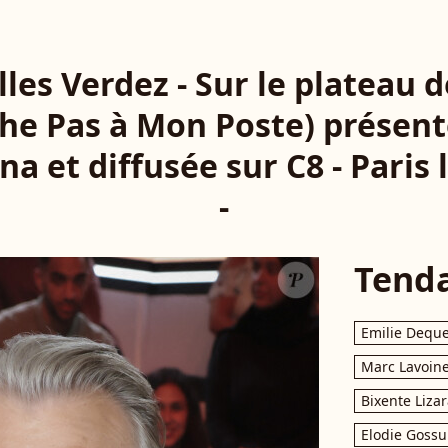
illes Verdez - Sur le plateau 
e Pas à Mon Poste) présent
a et diffusée sur C8 - Paris 
-
Tend
Emilie Dequ
Marc Lavoin
Bixente Liza
Elodie Gossu