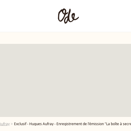
Aufray
Exclusif - Hugues Aufray - Enregistrement de l'émission "La boîte à secrets 14", présentée par F.Bollaert, et diffu