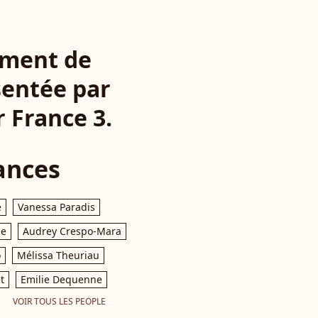
rement de
ésentée par
r France 3.
ances
e
Vanessa Paradis
le
Audrey Crespo-Mara
o
Mélissa Theuriau
t
Emilie Dequenne
VOIR TOUS LES PEOPLE