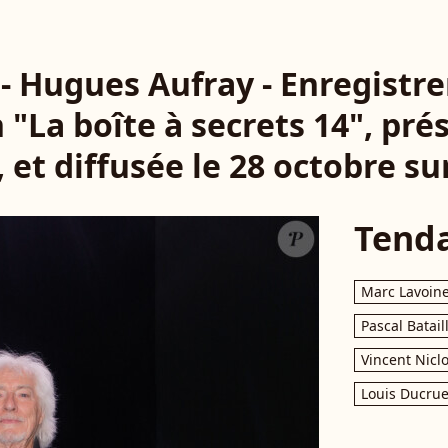
 - Hugues Aufray - Enregist
 "La boîte à secrets 14", pr
, et diffusée le 28 octobre su
Tend
Marc Lavoin
Pascal Batail
Vincent Nicl
Louis Ducrue