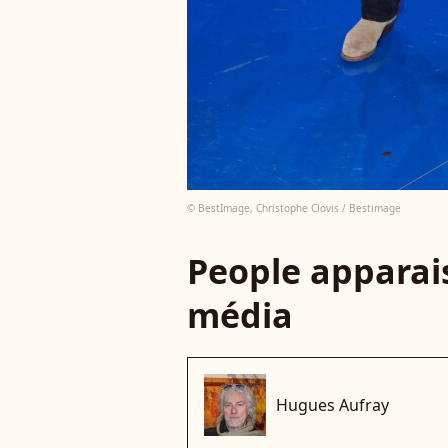
© BestImage, Christophe Clovis / Bestimage
People apparais
média
Hugues Aufray