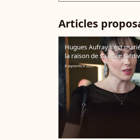
Articles propo
Hugues Aufray s'est marié 
la raison de sa noce tardi
8 septembre 2023