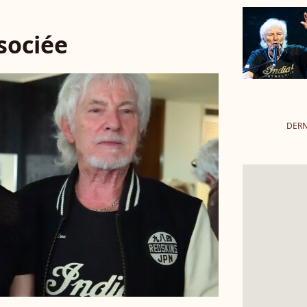
ssociée
DERN