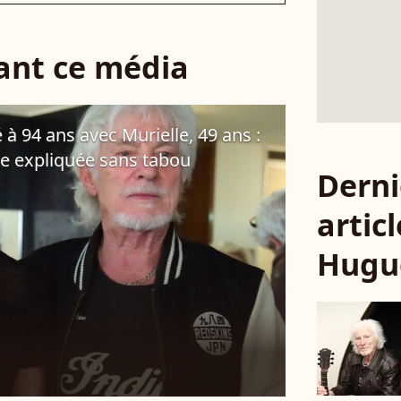
sant ce média
à 94 ans avec Murielle, 49 ans :
ve expliquée sans tabou
Derni
articl
Hugu