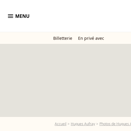
menu
MENU
Billetterie
En privé avec
Accueil
Hugues Aufray
Photos de Hugues 