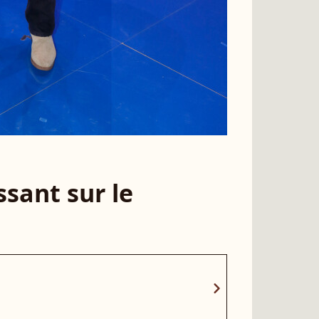
sant sur le
chevron_right