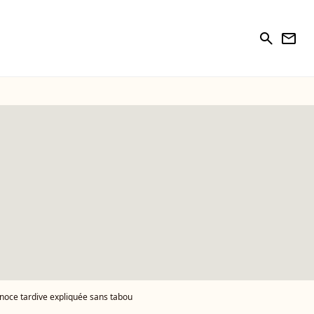
search
newsletter
 noce tardive expliquée sans tabou