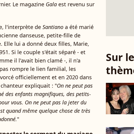
ernier. Le magazine
Gala
est revenu sur
.
e, l'interprète de
Santiano
a été marié
cienne danseuse, petite-fille de
e. Elle lui a donné deux filles, Marie,
51. Si le couple s'était séparé - et
Sur 
me il l'avait bien clamé -, il n'a
thèm
as rompre le lien familial, les
vorcé officiellement et en 2020 dans
 chanteur expliquait : "
On ne peut pas
né des enfants magnifiques, des petits-
 pour vous. On ne peut pas la jeter du
c'est quand même quelque chose de très
ndonné.
"