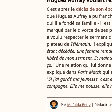
Hugues Aufray voulait re
C'est après le
décès de son ép
que Hugues Aufray a pu franchi
qui il a fondé sa famille - il e
marqué par le divorce de ses pa
a voulu respecter le serment qu'
plateau de
Télématin
, il expliqu
étant décédée, une femme remarq
libéré de mon serment. Et mainte
ça.
" Une relation qui lui donne
expliqué dans
Paris Match
qui a
"
Si j'ai gardé ma jeunesse, c'est
compagne. Elle me pousse, elle 
Par
Mafalda Betty
|
Rédactric