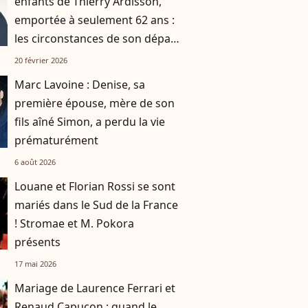
enfants de Thierry Ardisson,
emportée à seulement 62 ans :
les circonstances de son départ
connues
20 février 2026
Marc Lavoine : Denise, sa
première épouse, mère de son
fils aîné Simon, a perdu la vie
prématurément
6 août 2026
Louane et Florian Rossi se sont
mariés dans le Sud de la France
! Stromae et M. Pokora
présents
17 mai 2026
Mariage de Laurence Ferrari et
Renaud Capuçon : quand le