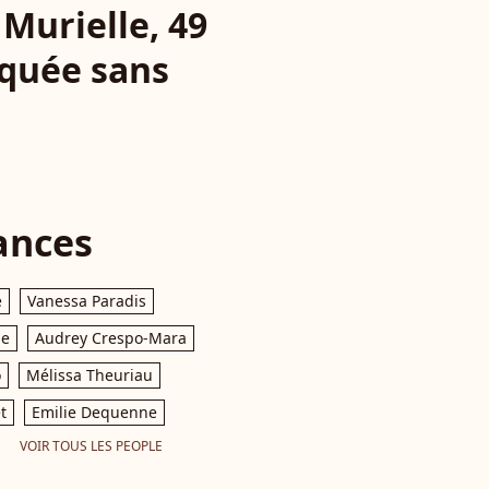
Murielle, 49
liquée sans
ances
e
Vanessa Paradis
le
Audrey Crespo-Mara
o
Mélissa Theuriau
t
Emilie Dequenne
VOIR TOUS LES PEOPLE