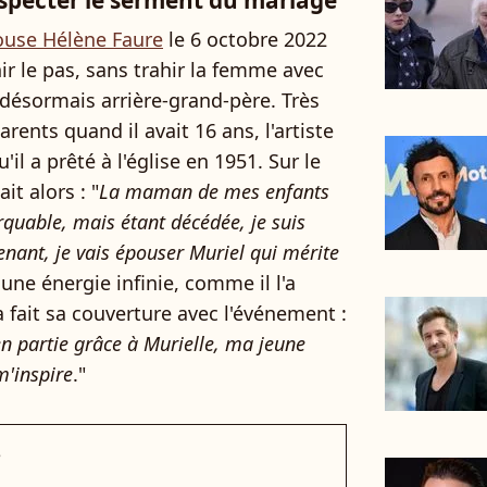
specter le serment du mariage
ouse Hélène Faure
le 6 octobre 2022
r le pas, sans trahir la femme avec
st désormais arrière-grand-père. Très
rents quand il avait 16 ans, l'artiste
il a prêté à l'église en 1951. Sur le
ait alors : "
La maman de mes enfants
uable, mais étant décédée, je suis
nant, je vais épouser Muriel qui mérite
 une énergie infinie, comme il l'a
 fait sa couverture avec l'événement :
 en partie grâce à Murielle, ma jeune
m'inspire
."
e