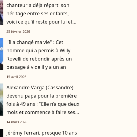
chanteur a déjà réparti son
héritage entre ses enfants,
voici ce qu'il reste pour lui et
Murielle, sa femme de 45 ans
25 février 2026
sa cadette
"Il a changé ma vie" : Cet
homme qui a permis à Willy
Rovelli de rebondir après un
passage à vide il y a un an
15 avril 2026
Alexandre Varga (Cassandre)
devenu papa pour la première
fois à 49 ans : "Elle n’a que deux
mois et commence à faire ses
nuits"
14 mars 2026
Jérémy Ferrari, presque 10 ans