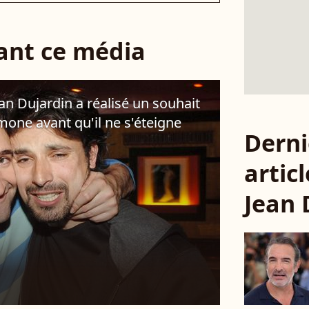
sant ce média
ean Dujardin a réalisé un souhait
mone avant qu'il ne s'éteigne
Derni
articl
Jean 