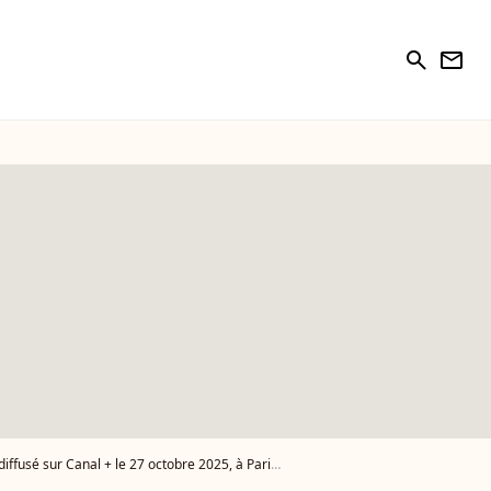
search
newsletter
 à Paris, France, le 21 octobre 2025. © Jack Tribeca/Bestimage - Photo