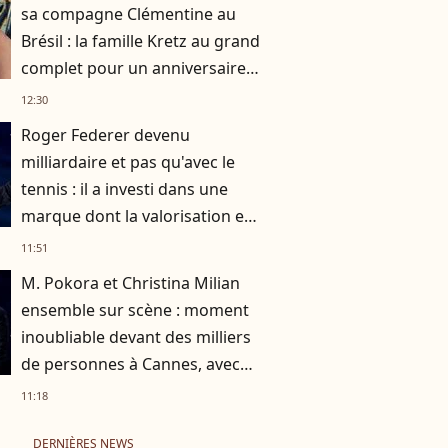
sa compagne Clémentine au
Brésil : la famille Kretz au grand
complet pour un anniversaire
très particulier
12:30
Roger Federer devenu
milliardaire et pas qu'avec le
tennis : il a investi dans une
marque dont la valorisation est
exponentielle
11:51
M. Pokora et Christina Milian
ensemble sur scène : moment
inoubliable devant des milliers
de personnes à Cannes, avec
un autre nom de la musique
11:18
DERNIÈRES NEWS