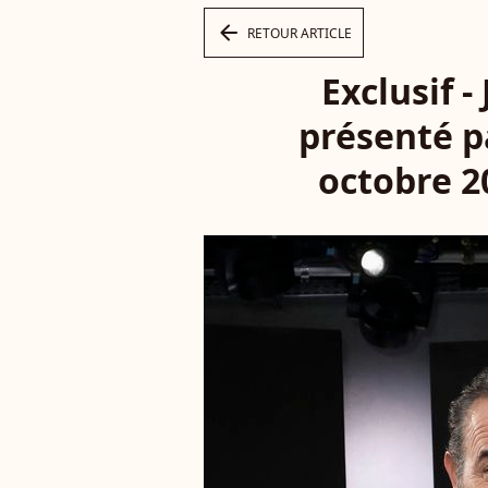
arrow_left
RETOUR ARTICLE
Exclusif -
présenté pa
octobre 20