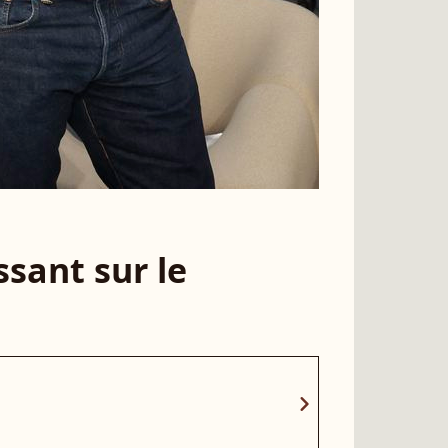
sant sur le
chevron_right