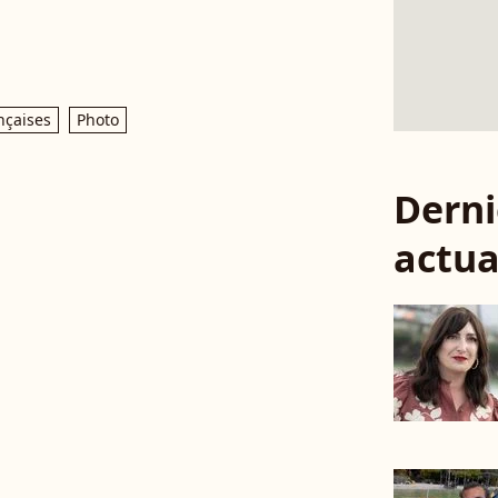
nçaises
Photo
Derni
actua