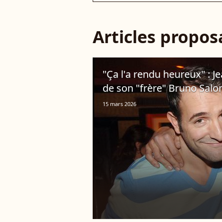
Articles propo
"Ça l'a rendu heureux" : J
de son "frère" Bruno Salo
15 mars 2026