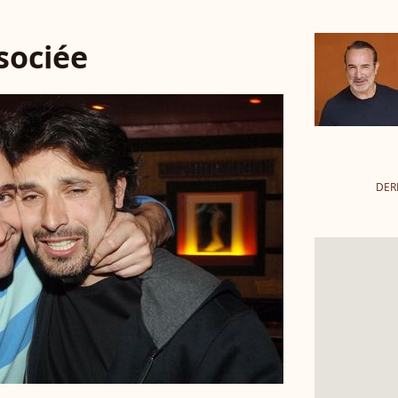
ssociée
DER