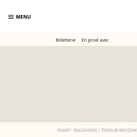
menu
MENU
Billetterie
En privé avec
Accueil
Jean Dujardin
Photos de Jean Dujar