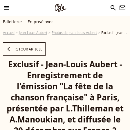
menu
search
newsletter
Billetterie
En privé avec
Accueil
Jean-Louis Aubert
Photos de Jean-Louis Aubert
Exclusif - Jean-Louis Aubert - Enregistrement de l'émission "La fête de la chanson française" à Paris, présentée par L.Thilleman et A.Manoukian, et diffusée le 20 décembre sur France 3 © Pierre Perusseau / Bestimage - Photo
arrow_left
RETOUR ARTICLE
Exclusif - Jean-Louis Aubert -
Enregistrement de
l'émission "La fête de la
chanson française" à Paris,
présentée par L.Thilleman et
A.Manoukian, et diffusée le