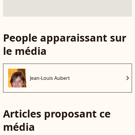
People apparaissant sur
le média
chevron_right
Jean-Louis Aubert
Articles proposant ce
média