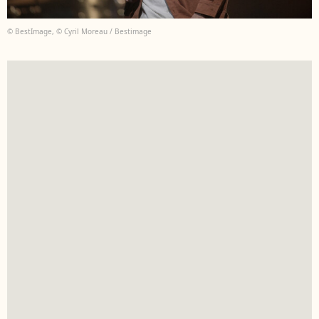
© BestImage, © Cyril Moreau / Bestimage