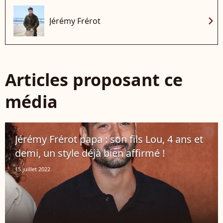
chevron_right
Jérémy Frérot
Articles proposant ce
média
Jérémy Frérot papa : son fils Lou, 4 ans et
demi, un style déjà bien affirmé !
15 juillet 2022