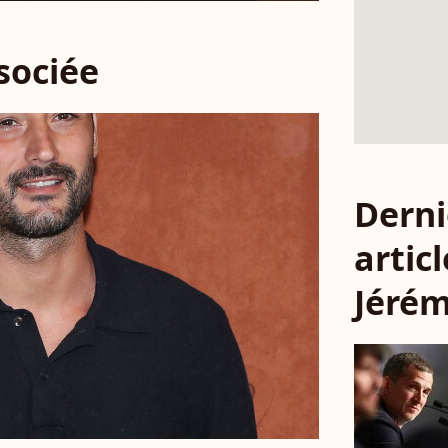
ssociée
Derni
articl
Jérém