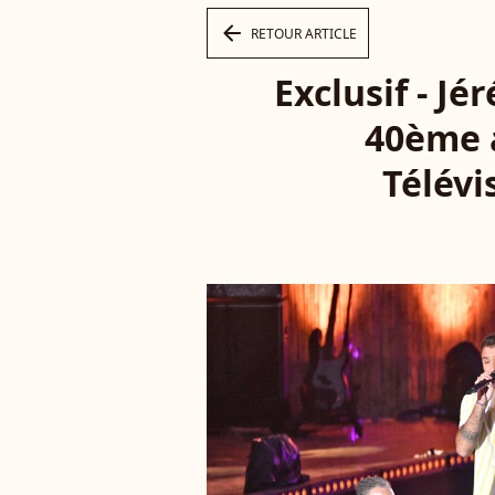
arrow_left
RETOUR ARTICLE
Exclusif - Jé
40ème a
Télévi