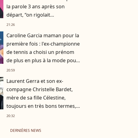
la parole 3 ans après son
départ, “on rigolait
énormément, on se prenait la
21:26
tête aussi”
Caroline Garcia maman pour la
première fois : l'ex-championne
de tennis a choisi un prénom
de plus en plus à la mode pour
son fils
20:59
Laurent Gerra et son ex-
compagne Christelle Bardet,
mère de sa fille Célestine,
toujours en très bons termes,
la preuve en images
20:32
DERNIÈRES NEWS