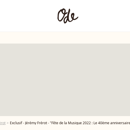
érot
Exclusif - Jérémy Frérot - "Fête de la Musique 2022 : Le 40ème anniversaire - Grand Concert France Télévisions" sur l'Esplanade de l'Eur