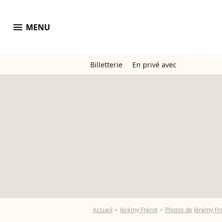
menu
MENU
Billetterie
En privé avec
Accueil
Jérémy Frérot
Photos de Jérémy Fr