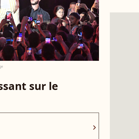
ge
sant sur le
chevron_right