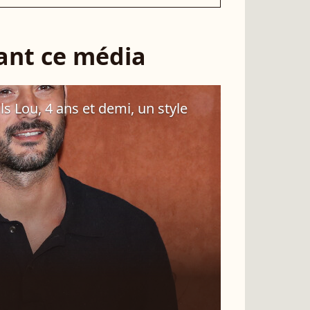
sant ce média
ls Lou, 4 ans et demi, un style