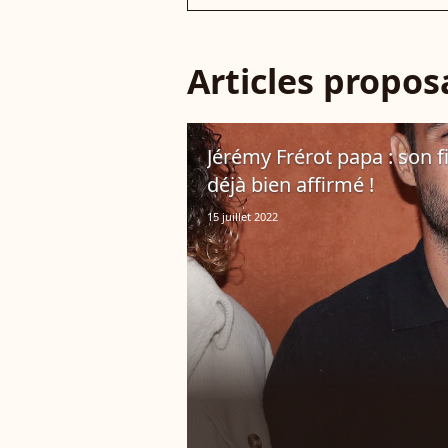
Articles propo
Jérémy Frérot papa : son fi
déjà bien affirmé !
15 juillet 2022