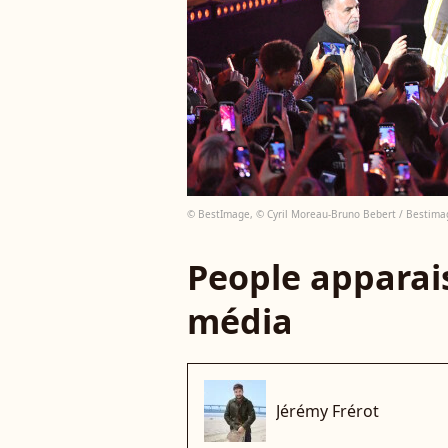
© BestImage, © Cyril Moreau-Bruno Bebert / Bestima
People apparais
média
Jérémy Frérot