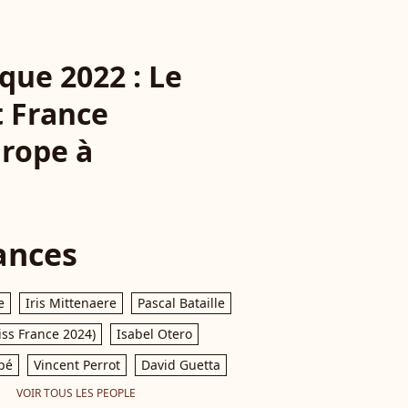
ique 2022 : Le
t France
urope à
ances
e
Iris Mittenaere
Pascal Bataille
iss France 2024)
Isabel Otero
pé
Vincent Perrot
David Guetta
VOIR TOUS LES PEOPLE