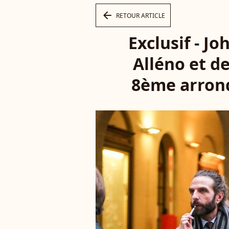
arrow_left
RETOUR ARTICLE
Exclusif - J
Alléno et de
8ème arrond