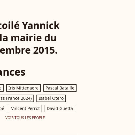
toilé Yannick
 la mairie du
cembre 2015.
ances
e
Iris Mittenaere
Pascal Bataille
iss France 2024)
Isabel Otero
pé
Vincent Perrot
David Guetta
VOIR TOUS LES PEOPLE