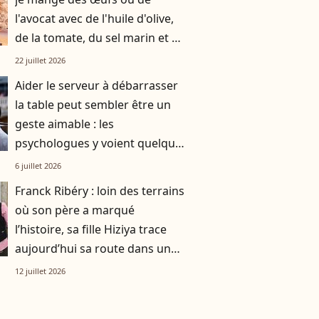
l'avocat avec de l'huile d'olive,
de la tomate, du sel marin et un
smoothie"
22 juillet 2026
Aider le serveur à débarrasser
la table peut sembler être un
geste aimable : les
psychologues y voient quelque
chose de bien plus profond.
6 juillet 2026
Franck Ribéry : loin des terrains
où son père a marqué
l’histoire, sa fille Hiziya trace
aujourd’hui sa route dans un
tout autre univers
12 juillet 2026