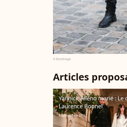
© BestImage
Articles propo
Yannick Alléno marié : Le c
Laurence Bonnel
30 décembre 2015