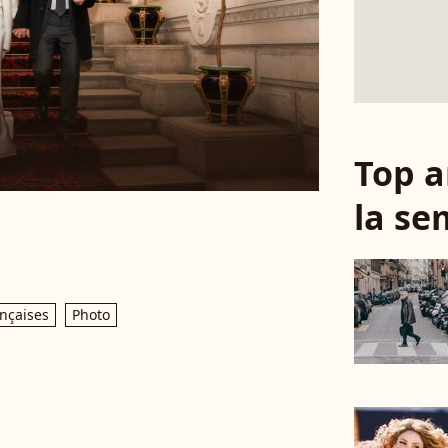
Top a
la se
ançaises
Photo