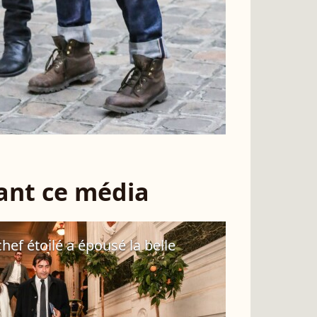
sant ce média
hef étoilé a épousé la belle