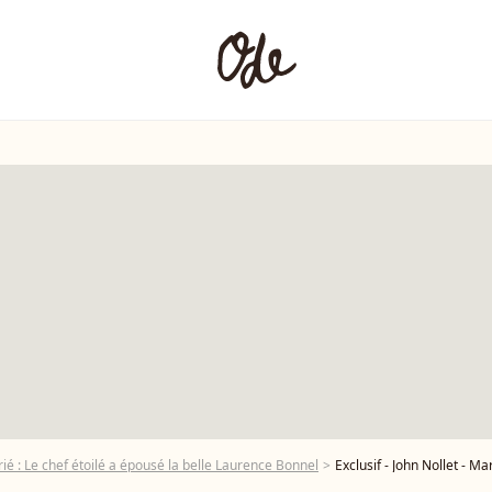
ié : Le chef étoilé a épousé la belle Laurence Bonnel
Exclusif - John Nollet - Mariage du chef étoilé Yannick Allé