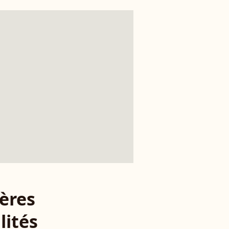
ères
lités