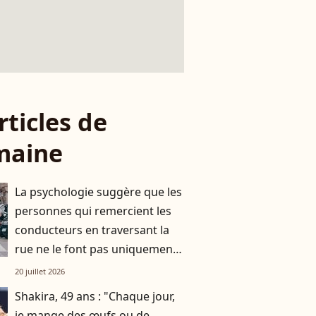
rticles de
maine
La psychologie suggère que les
personnes qui remercient les
conducteurs en traversant la
rue ne le font pas uniquement
par gratitude
20 juillet 2026
Shakira, 49 ans : "Chaque jour,
je mange des œufs ou de