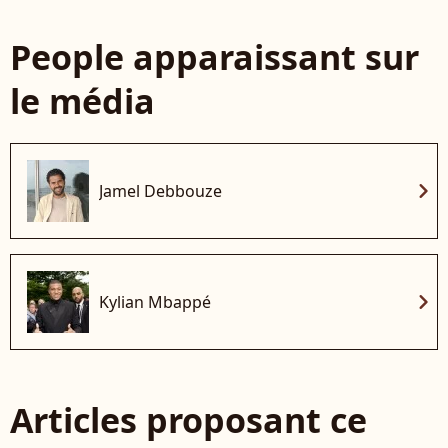
People apparaissant sur
le média
chevron_right
Jamel Debbouze
chevron_right
Kylian Mbappé
Articles proposant ce