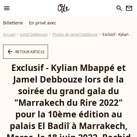
menu
search
newsletter
Billetterie
En privé avec
Accueil
Jamel Debbouze
Photos de Jamel Debbouze
Exclusif - Kylian Mbappé et Jamel Debbouze lors de la soirée du grand gala du "Marrakech du Rire 2022" pour la 10ème édition au palais El Badiî à Marrakech, Maroc, le 18 juin 2022. Rachid Bellak/Bestimage - Photo
arrow_left
RETOUR ARTICLE
Exclusif - Kylian Mbappé et
Jamel Debbouze lors de la
soirée du grand gala du
"Marrakech du Rire 2022"
pour la 10ème édition au
palais El Badiî à Marrakech,