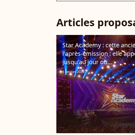
Articles propo
Star Academy : cette anci
l'après-émission : elle ap
jusqu'au jour où…
6 janvier 2025