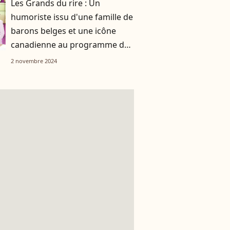
Les Grands du rire : Un
humoriste issu d'une famille de
barons belges et une icône
canadienne au programme de
la semaine !
2 novembre 2024