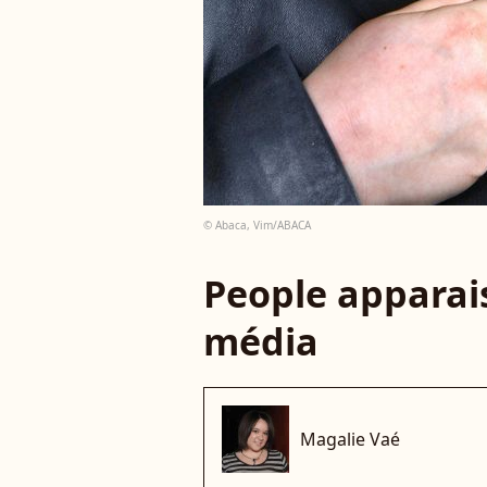
© Abaca, Vim/ABACA
People apparais
média
Magalie Vaé