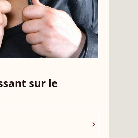
sant sur le
chevron_right