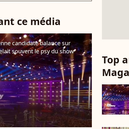
sant ce média
enne candidate balance sur
pelait souvent le psy du show
Top a
Maga