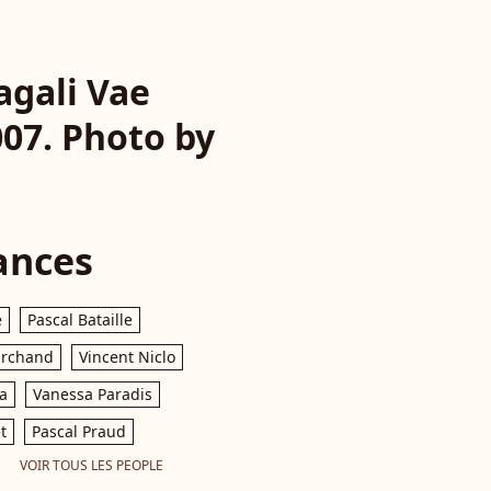
agali Vae
007. Photo by
ances
e
Pascal Bataille
archand
Vincent Niclo
a
Vanessa Paradis
t
Pascal Praud
VOIR TOUS LES PEOPLE