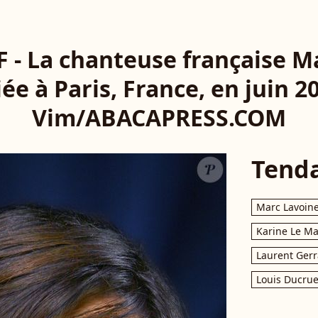
 - La chanteuse française M
e à Paris, France, en juin 2
Vim/ABACAPRESS.COM
Tend
Marc Lavoin
Karine Le M
Laurent Gerr
Louis Ducrue