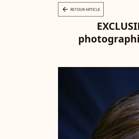
arrow_left
RETOUR ARTICLE
EXCLUSIF
photographié