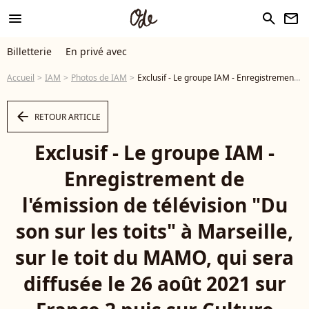
menu
search
newsletter
Billetterie
En privé avec
Accueil
IAM
Photos de IAM
Exclusif - Le groupe IAM - Enregistrement de l'émission de télévision "Du son sur les toits" à Marseille, sur le toit du MAMO, qui sera diffusée le 26 août 2021 sur France 2 puis sur Culture Box. © Bruno Bebert / Bestimage - Photo
arrow_left
RETOUR ARTICLE
Exclusif - Le groupe IAM -
Enregistrement de
l'émission de télévision "Du
son sur les toits" à Marseille,
sur le toit du MAMO, qui sera
diffusée le 26 août 2021 sur