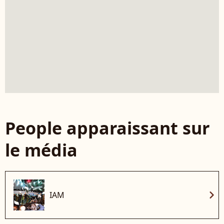
People apparaissant sur
le média
chevron_right
IAM