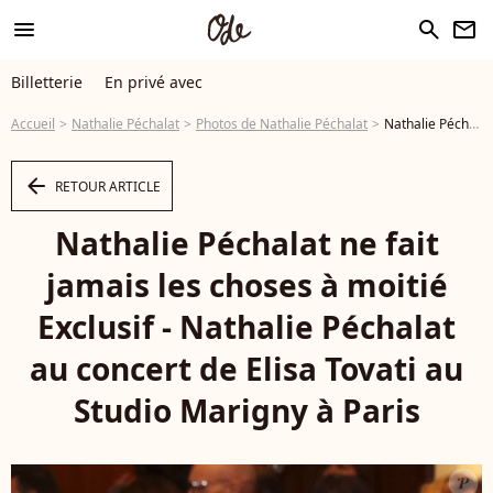
menu
search
newsletter
Billetterie
En privé avec
Accueil
Nathalie Péchalat
Photos de Nathalie Péchalat
Nathalie Péchalat ne fait jamais les choses à moitié Exclusif - Nathalie Péchalat au concert de Elisa Tovati au Studio Marigny à Paris © Jack Tribeca / Bestimage - Photo
arrow_left
RETOUR ARTICLE
Nathalie Péchalat ne fait
jamais les choses à moitié
Exclusif - Nathalie Péchalat
au concert de Elisa Tovati au
Studio Marigny à Paris