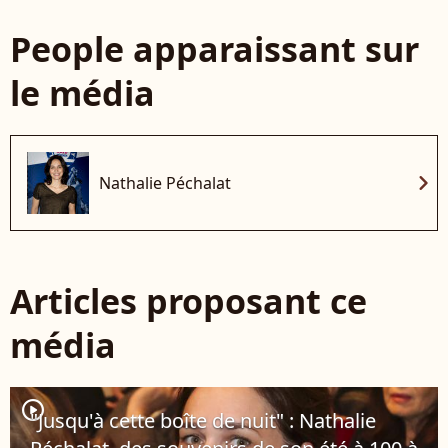
People apparaissant sur
le média
chevron_right
Nathalie Péchalat
Articles proposant ce
média
player2
"Jusqu'à cette boîte de nuit" : Nathalie