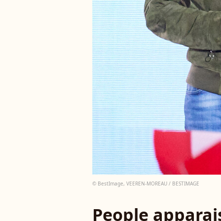
© BestImage, VEEREN-MOREAU / BESTIMAGE
People apparais