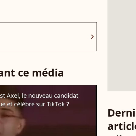
chevron_right
sant ce média
st Axel, le nouveau candidat
ue et célèbre sur TikTok ?
Derni
articl