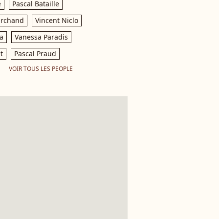
e
Pascal Bataille
archand
Vincent Niclo
a
Vanessa Paradis
t
Pascal Praud
VOIR TOUS LES PEOPLE