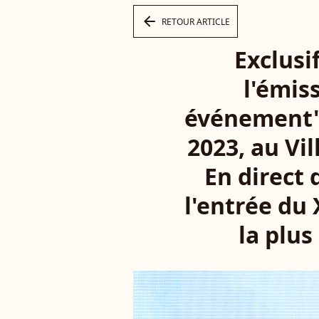
arrow_left
RETOUR ARTICLE
Exclusi
l'émis
événement",
2023, au Vil
En direct 
l'entrée du 
la plus