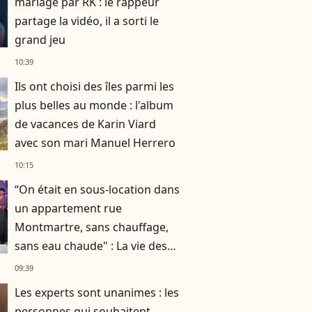
mariage par RK : le rappeur
partage la vidéo, il a sorti le
grand jeu
10:39
Ils ont choisi des îles parmi les
plus belles au monde : l'album
de vacances de Karin Viard
avec son mari Manuel Herrero
10:15
“On était en sous-location dans
un appartement rue
Montmartre, sans chauffage,
sans eau chaude" : La vie des
Chevaliers du Fiel avant le
09:39
succès
Les experts sont unanimes : les
personnes qui souhaitent