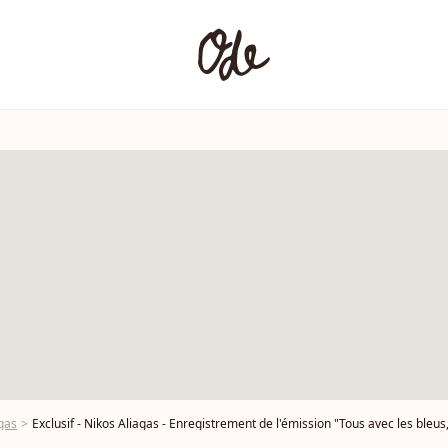
gas
Exclusif - Nikos Aliagas - Enregistrement de l'émission "Tous avec les bleus, le concert événement", diffusée en direct sur TF1 le 12 octobre 2023, au Village Rugby, place de la Concorde, à Paris En direct du Village Rugby, un concert pour 