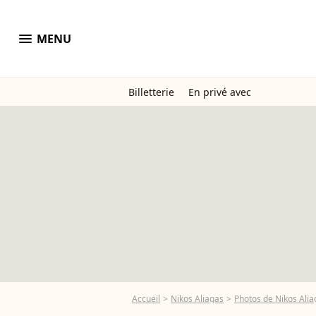
menu
MENU
Billetterie
En privé avec
Accueil
Nikos Aliagas
Photos de Nikos Alia