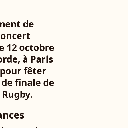
ement de
concert
e 12 octobre
orde, à Paris
 pour fêter
 de finale de
e Rugby.
ances