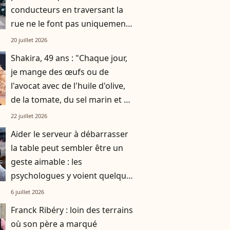
conducteurs en traversant la
rue ne le font pas uniquement
par gratitude
20 juillet 2026
Shakira, 49 ans : "Chaque jour,
je mange des œufs ou de
l'avocat avec de l'huile d'olive,
de la tomate, du sel marin et un
smoothie"
22 juillet 2026
Aider le serveur à débarrasser
la table peut sembler être un
geste aimable : les
psychologues y voient quelque
chose de bien plus profond.
6 juillet 2026
Franck Ribéry : loin des terrains
où son père a marqué