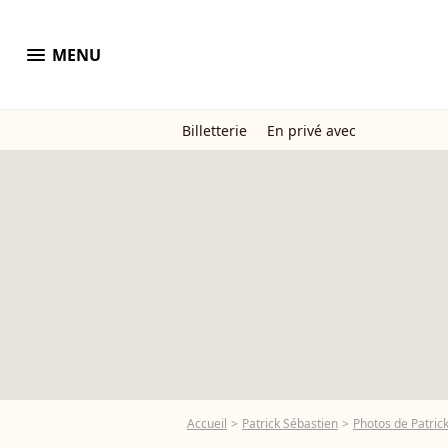
menu
MENU
Billetterie
En privé avec
Accueil
Patrick Sébastien
Photos de Patric