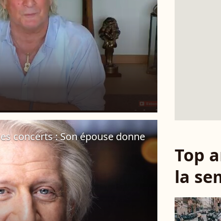
ses concerts : Son épouse donne
Top a
la se