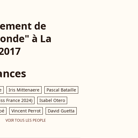
trement de
monde" à La
 2017
ances
e
Iris Mittenaere
Pascal Bataille
iss France 2024)
Isabel Otero
pé
Vincent Perrot
David Guetta
VOIR TOUS LES PEOPLE