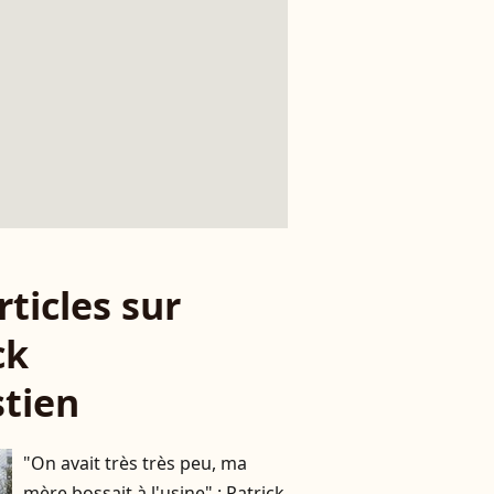
rticles sur
ck
tien
"On avait très très peu, ma
mère bossait à l'usine" : Patrick