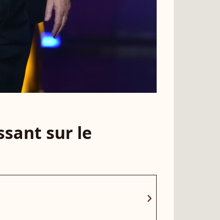
sant sur le
chevron_right