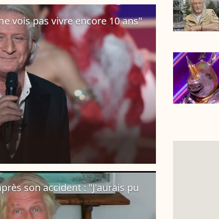
 me vois pas vivre encore 10 ans"
près son accident : "J'aurais pu