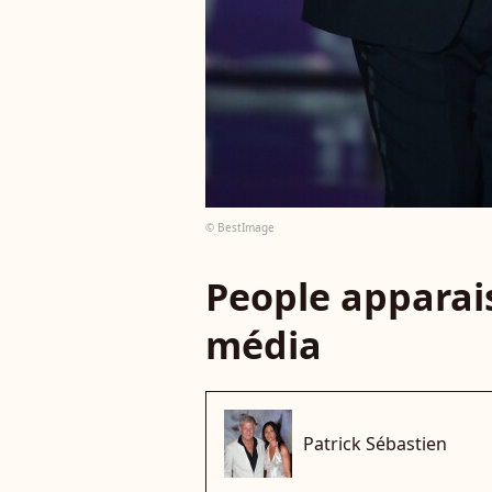
© BestImage
People apparais
média
Patrick Sébastien