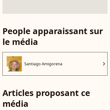
People apparaissant sur
le média
chevron_right
Santiago Amigorena
Articles proposant ce
média