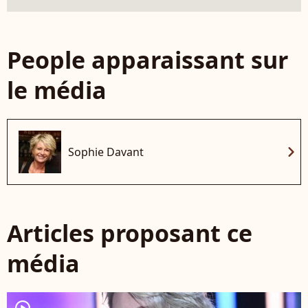
People apparaissant sur
le média
chevron_right
Sophie Davant
Articles proposant ce
média