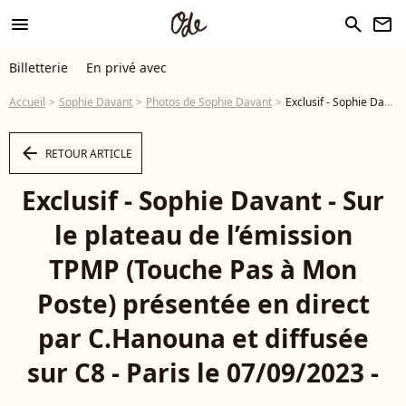
menu
search
newsletter
Billetterie
En privé avec
Accueil
Sophie Davant
Photos de Sophie Davant
Exclusif - Sophie Davant - Sur le plateau de l’émission TPMP (Touche Pas à Mon Poste) présentée en direct par C.Hanouna et diffusée sur C8 - Paris le 07/09/2023 - © Jack Tribeca / Bestimage - Photo
arrow_left
RETOUR ARTICLE
Exclusif - Sophie Davant - Sur
le plateau de l’émission
TPMP (Touche Pas à Mon
Poste) présentée en direct
par C.Hanouna et diffusée
sur C8 - Paris le 07/09/2023 -