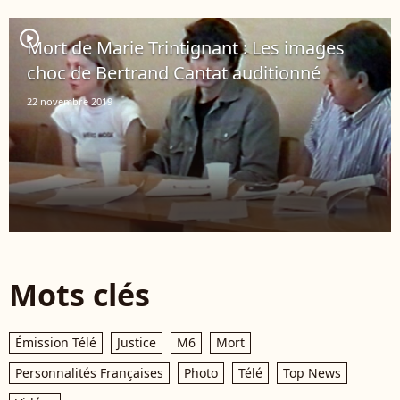
player2
Mort de Marie Trintignant : Les images
choc de Bertrand Cantat auditionné
22 novembre 2019
Mots clés
Émission Télé
Justice
M6
Mort
Personnalités Françaises
Photo
Télé
Top News