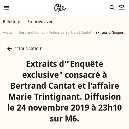
menu
search
newsletter
Billetterie
En privé avec
Accueil
Bertrand Cantat
Vidéos de Bertrand Cantat
Extraits d'"Enquête exclusive" consacré à Bertrand Cantat et l'affaire Marie Trintignant. Diffusion le 24 novembre 2019 à 23h10 sur M6. - Vidéo
arrow_left
RETOUR ARTICLE
Extraits d'"Enquête
exclusive" consacré à
Bertrand Cantat et l'affaire
Marie Trintignant. Diffusion
le 24 novembre 2019 à 23h10
sur M6.