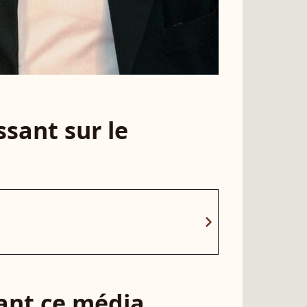
sant sur le
chevron_right
sant ce média