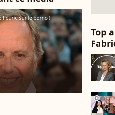
 fleurie sur le porno !
Top a
Fabri
player2