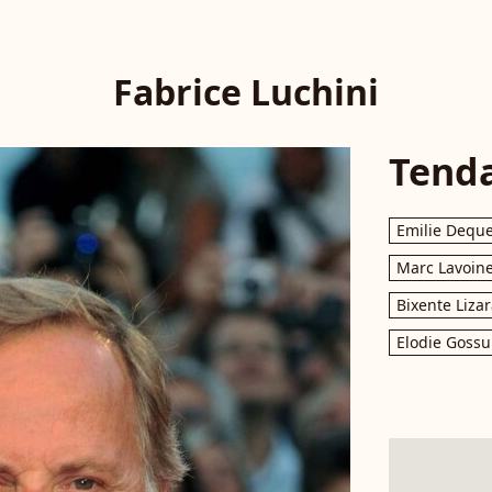
Fabrice Luchini
Tend
Emilie Dequ
Marc Lavoin
Bixente Liza
Elodie Gossu