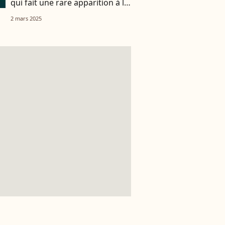
qui fait une rare apparition à la
télé, elle n’en avait pourtant pas
2 mars 2025
très envie !