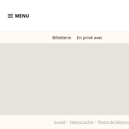
menu
MENU
Billetterie
En privé avec
Accueil
Fabrice Luchini
Photos de Fabrice L