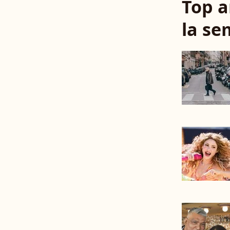
Top a
la se