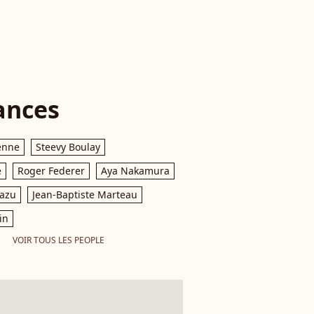
ances
enne
Steevy Boulay
e
Roger Federer
Aya Nakamura
razu
Jean-Baptiste Marteau
in
VOIR TOUS LES PEOPLE