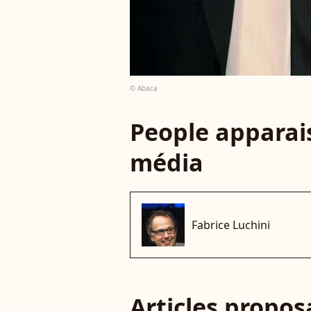
© Abaca
People apparais
média
Fabrice Luchini
Articles propo