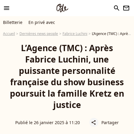
menu
search
newsletter
Billetterie
En privé avec
Accueil
Dernières news people
Fabrice Luchini
L’Agence (TMC) : Après Fabrice Luchini, une puissante personnalité française du show business poursuit la famille Kretz en justice
L’Agence (TMC) : Après
Fabrice Luchini, une
puissante personnalité
française du show business
poursuit la famille Kretz en
justice
Publié le 26 janvier 2025 à 11:20
Partager
share