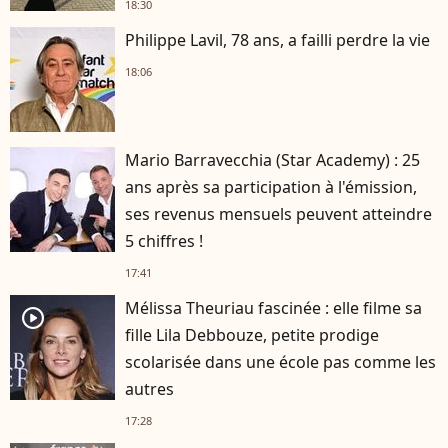
18:30
Philippe Lavil, 78 ans, a failli perdre la vie
18:06
Mario Barravecchia (Star Academy) : 25
ans après sa participation à l'émission,
ses revenus mensuels peuvent atteindre
5 chiffres !
17:41
Mélissa Theuriau fascinée : elle filme sa
player2
fille Lila Debbouze, petite prodige
scolarisée dans une école pas comme les
autres
17:28