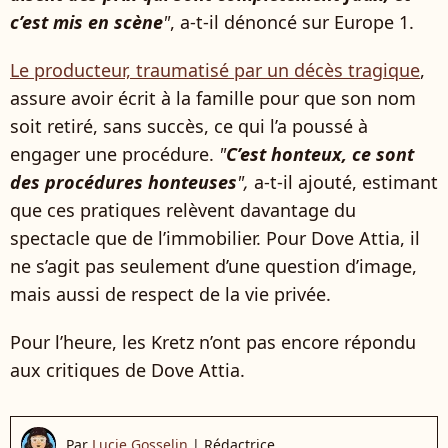
c’est mis en scène
"
, a-t-il dénoncé sur Europe 1.
Le producteur, traumatisé par un décès tragique
,
assure avoir écrit à la famille pour que son nom
soit retiré, sans succès, ce qui l’a poussé à
engager une procédure.
"
C’est honteux, ce sont
des procédures honteuses
",
a-t-il ajouté, estimant
que ces pratiques relèvent davantage du
spectacle que de l’immobilier. Pour Dove Attia, il
ne s’agit pas seulement d’une question d’image,
mais aussi de respect de la vie privée.
Pour l’heure, les Kretz n’ont pas encore répondu
aux critiques de Dove Attia.
Par
Lucie Gosselin
|
Rédactrice