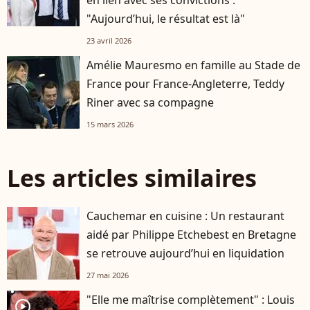
en lien avec ses convictions :
"Aujourd’hui, le résultat est là"
23 avril 2026
Amélie Mauresmo en famille au Stade de
France pour France-Angleterre, Teddy
Riner avec sa compagne
15 mars 2026
Les articles similaires
Cauchemar en cuisine : Un restaurant
aidé par Philippe Etchebest en Bretagne
se retrouve aujourd’hui en liquidation
27 mai 2026
"Elle me maîtrise complètement" : Louis
player2