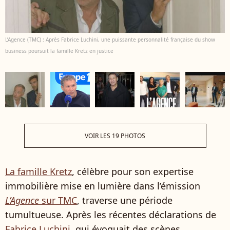
L’Agence (TMC) : Après Fabrice Luchini, une puissante personnalité française du show
business poursuit la famille Kretz en justice
VOIR LES 19 PHOTOS
La famille Kretz
, célèbre pour son expertise
immobilière mise en lumière dans l’émission
L’Agence
sur TMC
, traverse une période
tumultueuse. Après les récentes déclarations de
Fabrice Luchini
, qui évoquait des scènes