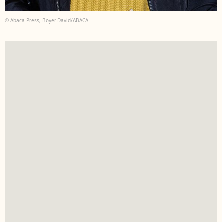
© Abaca Press, Boyer David/ABACA