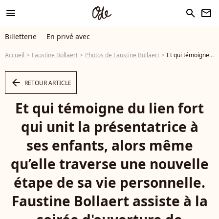
menu
search
newsletter
Billetterie
En privé avec
Accueil
Faustine Bollaert
Photos de Faustine Bollaert
Et qui témoigne du lien fort qui unit la présentatrice à ses enfants, alors même qu’elle traverse une nouvelle étape de sa vie personnelle. Faustine Bollaert assiste à la soirée d'ouverture de Spectaculaire, la nouvelle production du Cirque d'Hiver Bouglione, Paris, France, le 19 octobre 2024. Photo par David Boyer/ABACAPRESS.COM - Photo
arrow_left
RETOUR ARTICLE
Et qui témoigne du lien fort
qui unit la présentatrice à
ses enfants, alors même
qu’elle traverse une nouvelle
étape de sa vie personnelle.
Faustine Bollaert assiste à la