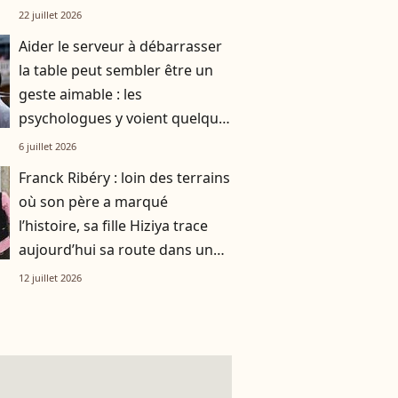
smoothie"
22 juillet 2026
Aider le serveur à débarrasser
la table peut sembler être un
geste aimable : les
psychologues y voient quelque
chose de bien plus profond.
6 juillet 2026
Franck Ribéry : loin des terrains
où son père a marqué
l’histoire, sa fille Hiziya trace
aujourd’hui sa route dans un
tout autre univers
12 juillet 2026