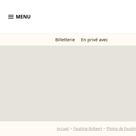
menu
MENU
Billetterie
En privé avec
Accueil
Faustine Bollaert
Photos de Faustin