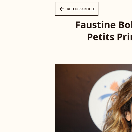
arrow_left
RETOUR ARTICLE
Faustine Bol
Petits Pr