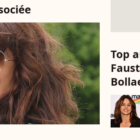
ssociée
Top a
Faust
Bolla