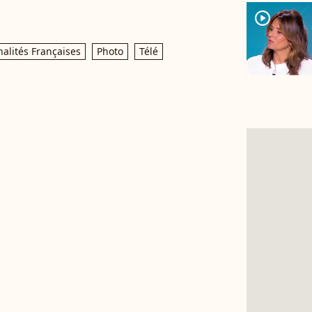
player2
alités Françaises
Photo
Télé