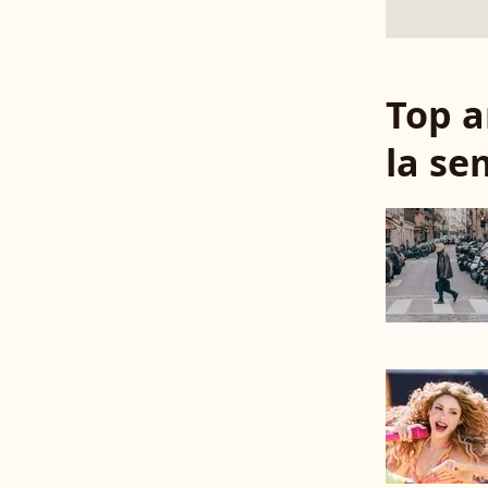
Top a
la se