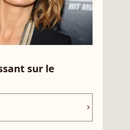
sant sur le
chevron_right