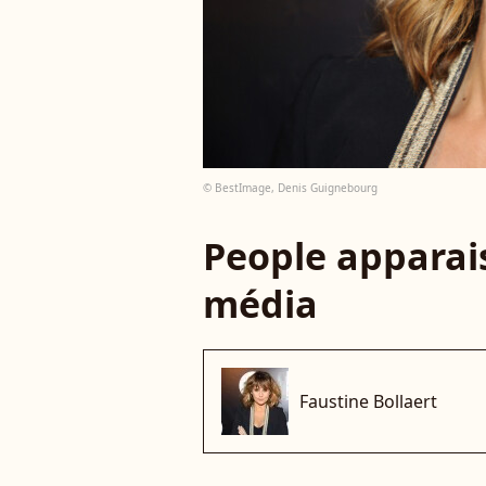
© BestImage, Denis Guignebourg
People apparais
média
Faustine Bollaert