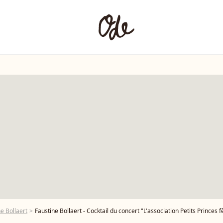
e Bollaert
Faustine Bollaert - Cocktail du concert "L'association Petits Princes fête son 7000e rêve