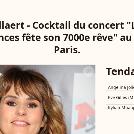
laert - Cocktail du concert "
inces fête son 7000e rêve" au
Paris.
Tend
Angelina Joli
Eve Gilles (M
Kylian Mbap