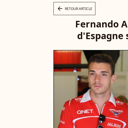
arrow_left
RETOUR ARTICLE
Fernando Al
d'Espagne s