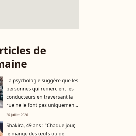
rticles de
maine
La psychologie suggère que les
personnes qui remercient les
conducteurs en traversant la
rue ne le font pas uniquement
par gratitude
20 juillet 2026
Shakira, 49 ans : "Chaque jour,
je mange des œufs ou de