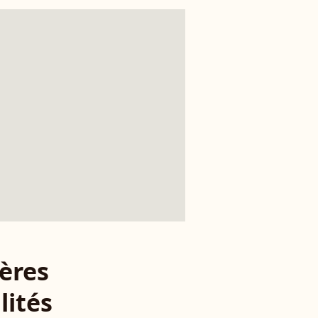
ères
lités