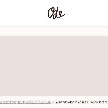
 père Philippe, bouleversé : "On va mal"
Fernando Alonso et Jules Bianchi lors du Grand Prix 