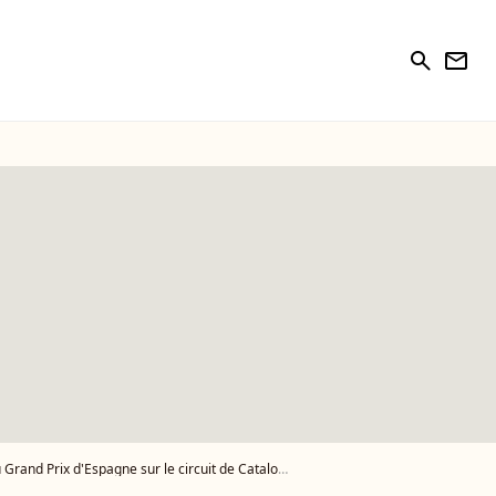
search
newsletter
d'Espagne sur le circuit de Catalogne, le 9 mai 2014 - Photo