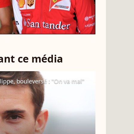
sant ce média
ilippe, bouleversé : "On va mal"