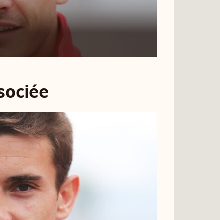
ssociée