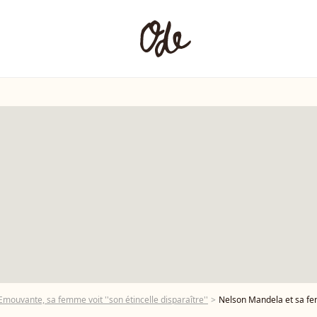
mouvante, sa femme voit ''son étincelle disparaître''
Nelson Mandela et sa femme Gr