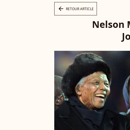
arrow_left
RETOUR ARTICLE
Nelson 
J