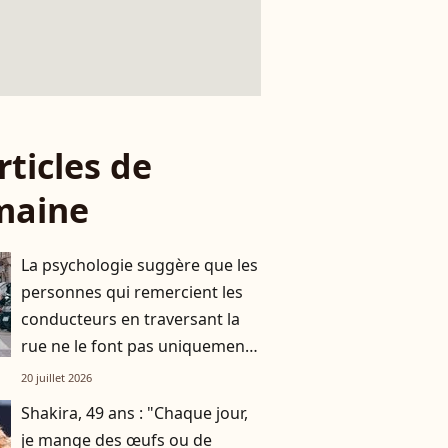
rticles de
maine
La psychologie suggère que les
personnes qui remercient les
conducteurs en traversant la
rue ne le font pas uniquement
par gratitude
20 juillet 2026
Shakira, 49 ans : "Chaque jour,
je mange des œufs ou de