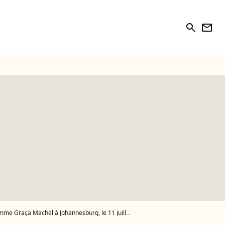
search
newsletter
aça Machel à Johannesburg, le 11 juillet 2011. - Photo