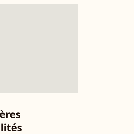
ères
lités