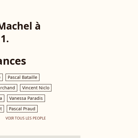
Machel à
1.
ances
e
Pascal Bataille
archand
Vincent Niclo
a
Vanessa Paradis
t
Pascal Praud
VOIR TOUS LES PEOPLE