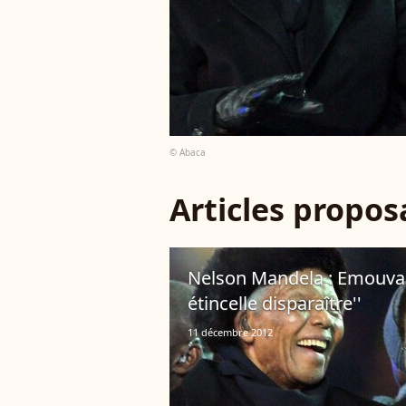
© Abaca
Articles propo
Nelson Mandela : Emouvan
étincelle disparaître''
11 décembre 2012