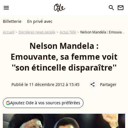
menu
search
newsletter
Billetterie
En privé avec
Accueil
Dernières news people
Actus Télé
Nelson Mandela : Emouvante, sa femme voit ''son étincelle disparaître''
Nelson Mandela :
Emouvante, sa femme voit
''son étincelle disparaître''
Publié le 11 décembre 2012 à 15:45
Partager
share
Ajoutez Ode à vos sources préférées