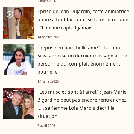
7 mars 2026
Eprise de Jean Dujardin, cette animatrice
player2
phare a tout fait pour se faire remarquer
: "Il ne me captait jamais"
14 février 2026
"Repose en paix, belle âme" : Tatiana
Silva adresse un dernier message à une
personne qui comptait énormément
pour elle
17 juillet 2026
"Les muscles sont à l'arrêt" : Jean-Marie
player2
Bigard ne peut pas encore rentrer chez
lui, sa femme Lola Marois décrit la
situation
7 avril 2026