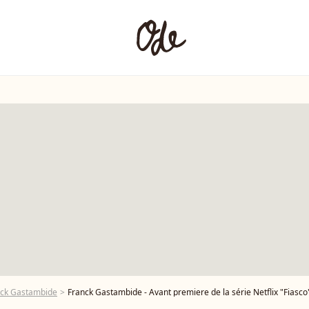
nck Gastambide
Franck Gastambide - Avant premiere de la série Netflix "Fiasco" au cinema UGC Normand