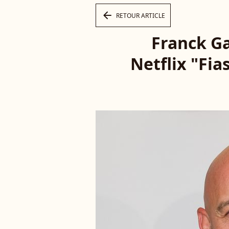
arrow_left
RETOUR ARTICLE
Franck Ga
Netflix "Fi