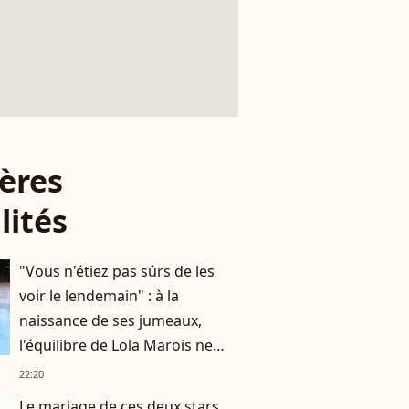
ères
lités
"Vous n'étiez pas sûrs de les
voir le lendemain" : à la
naissance de ses jumeaux,
l'équilibre de Lola Marois ne
tenait qu'à un fil
22:20
Le mariage de ces deux stars