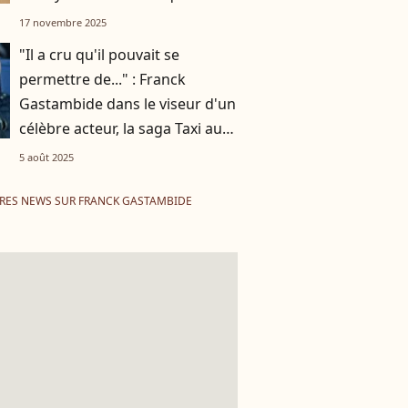
chez lui et prend une belle
17 novembre 2025
décision
"Il a cru qu'il pouvait se
permettre de..." : Franck
Gastambide dans le viseur d'un
célèbre acteur, la saga Taxi au
coeur de leur désaccord
5 août 2025
RES NEWS SUR FRANCK GASTAMBIDE