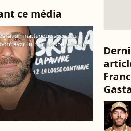
sant ce média
paration inattendue avec une
oré avec lui : "Je lui souhaite de
Derni
articl
Fran
Gast