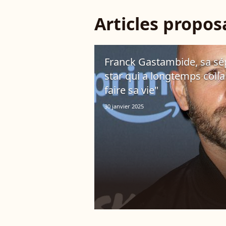
Articles propo
Franck Gastambide, sa sé
star qui a longtemps collab
faire sa vie"
30 janvier 2025