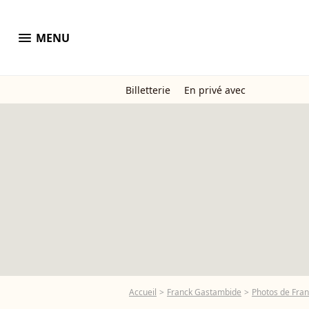
menu
MENU
Billetterie
En privé avec
Accueil
Franck Gastambide
Photos de Fra