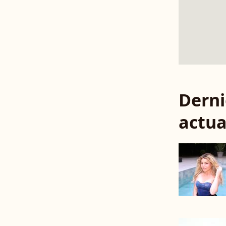
Derni
actua