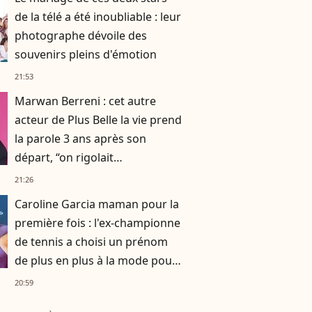
de la télé a été inoubliable : leur
photographe dévoile des
souvenirs pleins d'émotion
21:53
Marwan Berreni : cet autre
acteur de Plus Belle la vie prend
la parole 3 ans après son
départ, “on rigolait
énormément, on se prenait la
21:26
tête aussi”
Caroline Garcia maman pour la
première fois : l'ex-championne
de tennis a choisi un prénom
de plus en plus à la mode pour
son fils
20:59