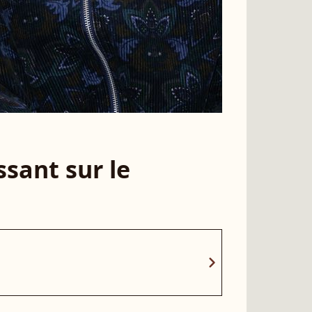
sant sur le
chevron_right