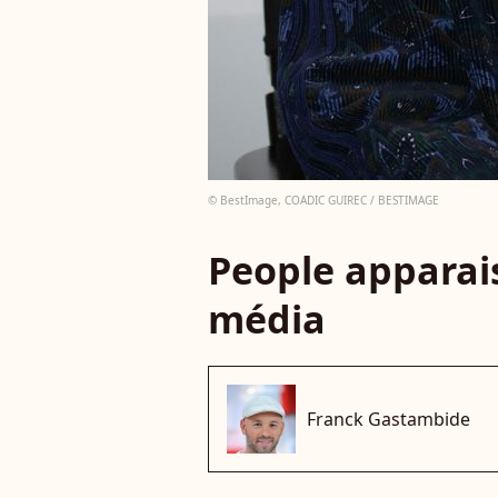
© BestImage, COADIC GUIREC / BESTIMAGE
People apparais
média
Franck Gastambide