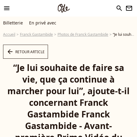
menu
search
newsletter
Billetterie
En privé avec
Accueil
Franck Gastambide
Photos de Franck Gastambide
“Je lui souhaite de faire sa vie, que ça continue à marcher pour lui”, ajoute-t-il concernant Franck Gastambide Franck Gastambide - Avant-première Prime Vidéo du film "Numéro 10" au cinéma Publicis à Paris le 24 janvier 2024. © Coadic Guirec/Bestimage - Photo
arrow_left
RETOUR ARTICLE
“Je lui souhaite de faire sa
vie, que ça continue à
marcher pour lui”, ajoute-t-il
concernant Franck
Gastambide Franck
Gastambide - Avant-