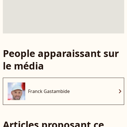
People apparaissant sur
le média
chevron_right
Franck Gastambide
Articles proposant ce