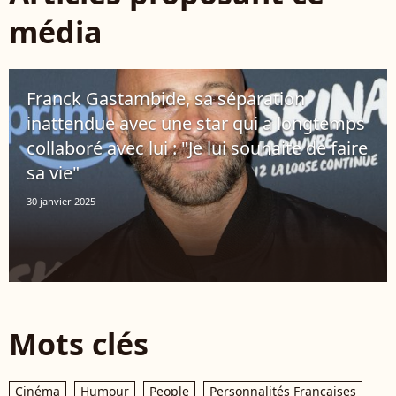
média
Franck Gastambide, sa séparation
inattendue avec une star qui a longtemps
collaboré avec lui : "Je lui souhaite de faire
sa vie"
30 janvier 2025
Mots clés
Cinéma
Humour
People
Personnalités Françaises