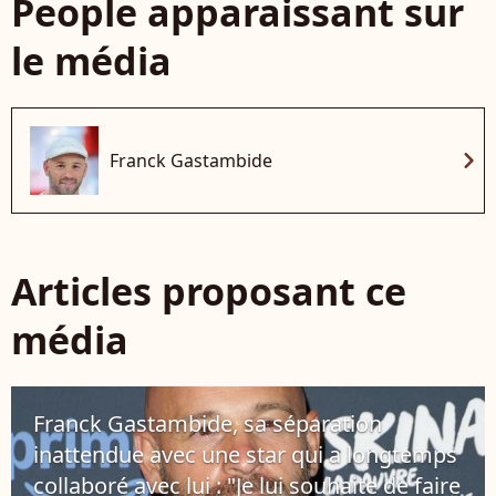
People apparaissant sur
le média
chevron_right
Franck Gastambide
Articles proposant ce
média
Franck Gastambide, sa séparation
inattendue avec une star qui a longtemps
collaboré avec lui : "Je lui souhaite de faire