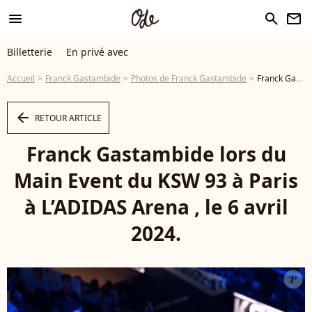
menu
search
newsletter
Billetterie
En privé avec
Accueil
Franck Gastambide
Photos de Franck Gastambide
Franck Gastambide lors du Main Event du KSW 93 à Paris à L’ADIDAS Arena , le 6 avril 2024. © Pierre Perusseau / Bestimage - Photo
arrow_left
RETOUR ARTICLE
Franck Gastambide lors du
Main Event du KSW 93 à Paris
à L’ADIDAS Arena , le 6 avril
2024.