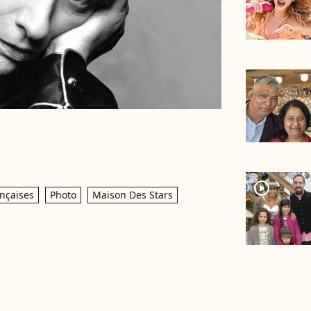
player2
ançaises
Photo
Maison Des Stars