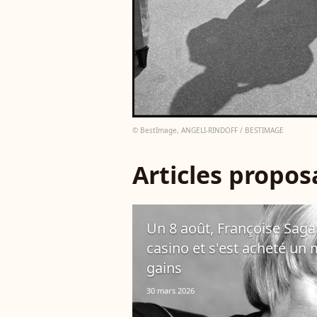
© BestImage, ANGELI-RINDOFF / BESTIMAGE
Articles propo
Un 8 août, Françoise Sagan
casino et s'est acheté un
gains
30 mars 2026