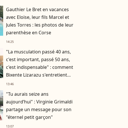
Gauthier Le Bret en vacances
avec Eloïse, leur fils Marcel et
Jules Torres : les photos de leur
parenthèse en Corse
14:25
"La musculation passé 40 ans,
c'est important, passé 50 ans,
c'est indispensable" : comment
Bixente Lizarazu s'entretient
assidûment pour rester musclé
13:46
à 56 ans ?
"Tu aurais seize ans
aujourd’hui" : Virginie Grimaldi
partage un message pour son
"éternel petit garçon"
13:07