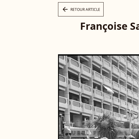
arrow_left
RETOUR ARTICLE
Françoise S