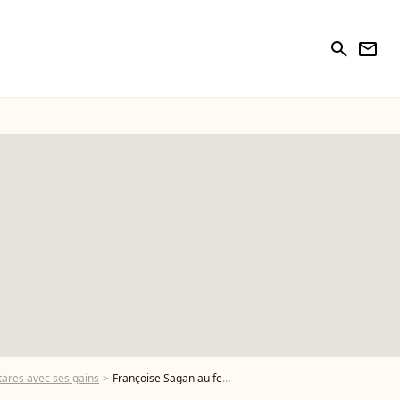
search
newsletter
tares avec ses gains
Françoise Sagan au festival de Cannes 1979. ANGELI-RINDOFF / BESTIMAGE - Photo