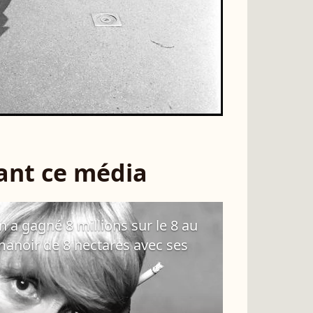
sant ce média
 a gagné 8 millions sur le 8 au
 manoir de 8 hectares avec ses