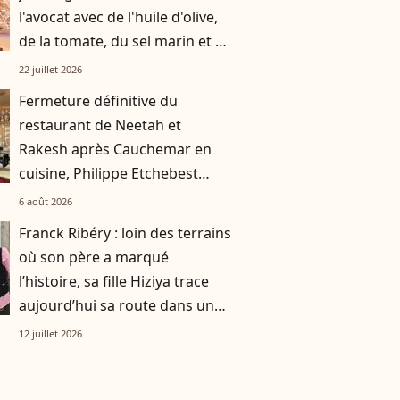
l'avocat avec de l'huile d'olive,
de la tomate, du sel marin et un
smoothie"
22 juillet 2026
Fermeture définitive du
restaurant de Neetah et
Rakesh après Cauchemar en
cuisine, Philippe Etchebest
pensait les avoir sauvés
6 août 2026
Franck Ribéry : loin des terrains
où son père a marqué
l’histoire, sa fille Hiziya trace
aujourd’hui sa route dans un
tout autre univers
12 juillet 2026