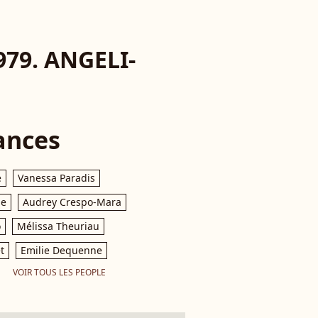
979. ANGELI-
ances
e
Vanessa Paradis
le
Audrey Crespo-Mara
o
Mélissa Theuriau
t
Emilie Dequenne
VOIR TOUS LES PEOPLE