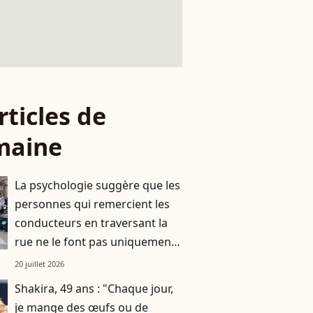
rticles de
maine
La psychologie suggère que les
personnes qui remercient les
conducteurs en traversant la
rue ne le font pas uniquement
par gratitude
20 juillet 2026
Shakira, 49 ans : "Chaque jour,
je mange des œufs ou de