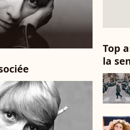
Top a
la se
ssociée