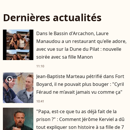
Dernières actualités
Dans le Bassin d'Arcachon, Laure
Manaudou a un restaurant qu'elle adore,
avec vue sur la Dune du Pilat : nouvelle
soirée avec sa fille Manon
11:10
Jean-Baptiste Marteau pétrifié dans Fort
player2
Boyard, il ne pouvait plus bouger : "Cyril
Féraud ne m’avait jamais vu comme ça"
10:41
"Papa, est-ce que tu as déjà fait de la
prison ?" : Comment Jérôme Kerviel a dû
tout expliquer son histoire à sa fille de 7