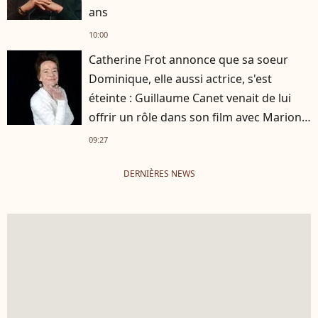
ans
10:00
Catherine Frot annonce que sa soeur
Dominique, elle aussi actrice, s'est
éteinte : Guillaume Canet venait de lui
offrir un rôle dans son film avec Marion
Cotillard
09:27
DERNIÈRES NEWS