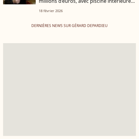
millions d’euros, avec piscine intérieure
et cuisine professionnelle
18 février 2026
DERNIÈRES NEWS SUR GÉRARD DEPARDIEU