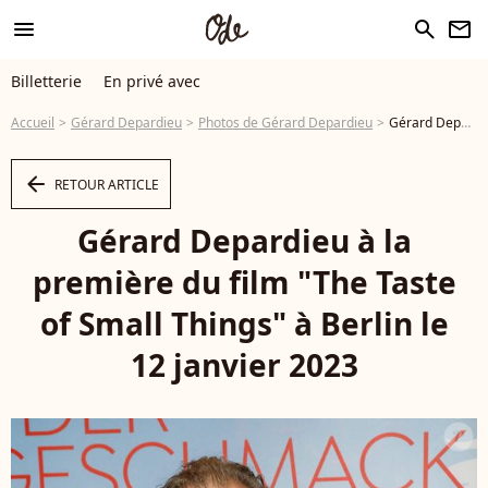
menu
search
newsletter
Billetterie
En privé avec
Accueil
Gérard Depardieu
Photos de Gérard Depardieu
Gérard Depardieu à la première du film "The Taste of Small Things" à Berlin le 12 janvier 2023 - Photo
arrow_left
RETOUR ARTICLE
Gérard Depardieu à la
première du film "The Taste
of Small Things" à Berlin le
12 janvier 2023