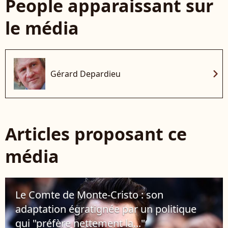
People apparaissant sur
le média
chevron_right
Gérard Depardieu
Articles proposant ce
média
Le Comte de Monte-Cristo : son
adaptation égratignée par un politique
qui "préfère nettement la..."