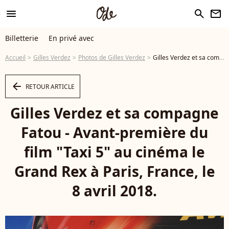
menu
search
newsletter
Billetterie
En privé avec
Accueil
Gilles Verdez
Photos de Gilles Verdez
Gilles Verdez et sa compagne Fatou - Avant-première du film "Taxi 5" au cinéma le Grand Rex à Paris, France, le 8 avril 2018. © Coadic Guirec/Bestimage - Photo
arrow_left
RETOUR ARTICLE
Gilles Verdez et sa compagne
Fatou - Avant-première du
film "Taxi 5" au cinéma le
Grand Rex à Paris, France, le
8 avril 2018.