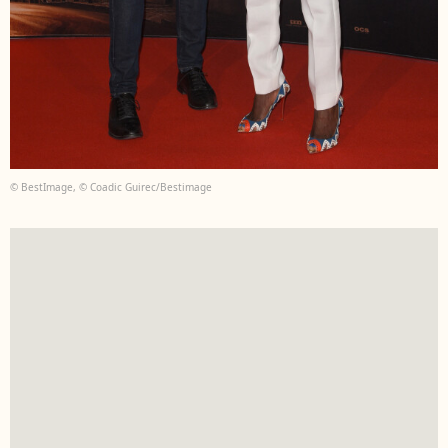
© BestImage, © Coadic Guirec/Bestimage