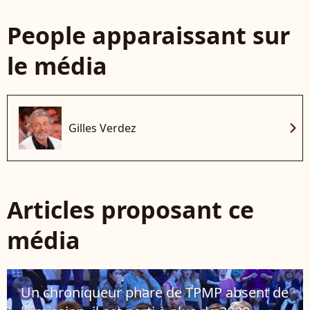
People apparaissant sur
le média
chevron_right
Gilles Verdez
Articles proposant ce
média
Un chroniqueur phare de TPMP absent de