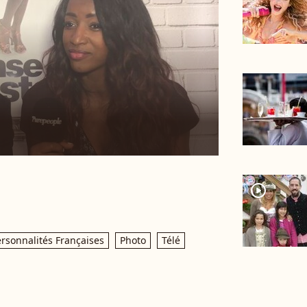
player2
rsonnalités Françaises
Photo
Télé