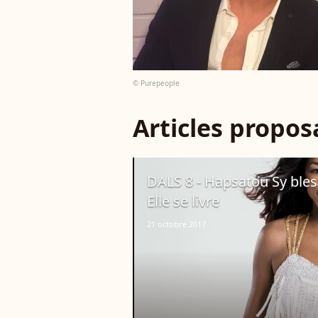
© Purepeople
Articles propo
DALS 8 - Hapsatou Sy bless
Elle se livre
21 octobre 2017