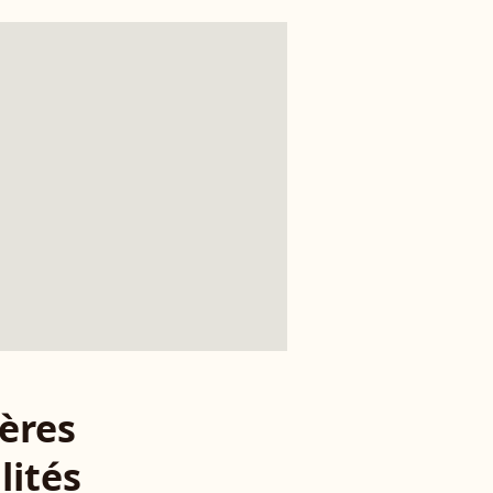
ères
lités