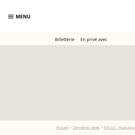
menu
MENU
Billetterie
En privé avec
Accueil
Dernières news
EXCLU – Hapsatou S