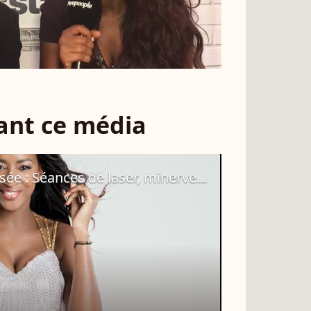
sant ce média
ée : Séances de laser, minerve...