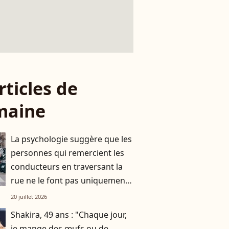
rticles de
maine
La psychologie suggère que les
personnes qui remercient les
conducteurs en traversant la
rue ne le font pas uniquement
par gratitude
20 juillet 2026
Shakira, 49 ans : "Chaque jour,
je mange des œufs ou de