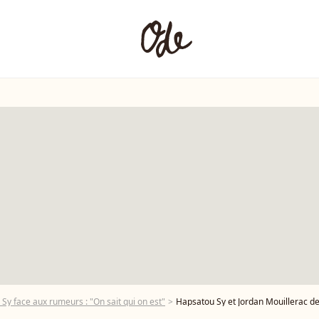
y face aux rumeurs : "On sait qui on est"
Hapsatou Sy et Jordan Mouillerac de "Danse avec les 