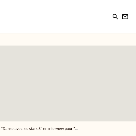
search
newsletter
stars 8" en interview pour "Purepeople", 28 septembre 2017 - Photo