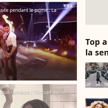
sée pendant le prime : La
Top a
la se
aux rumeurs : "On sait qui on