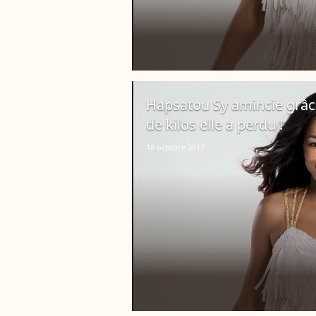
Hapsatou Sy amincie grâce
de kilos elle a perdu !
18 octobre 2017