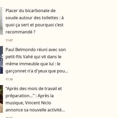
Placer du bicarbonate de
soude autour des toilettes : à
quoi ça sert et pourquoi c’est
recommandé ?
11:47
Paul Belmondo réuni avec son
petit-fils Vahé qui vit dans le
même immeuble que lui : le
garçonnet n'a d'yeux que pour
son papa à la télévision
11:18
“Après des mois de travail et
préparation…” : Après la
musique, Vincent Niclo
annonce sa nouvelle activité
impliquant plusieurs