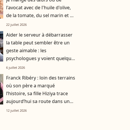
l'avocat avec de l'huile d'olive,
de la tomate, du sel marin et un
smoothie"
22 juillet 2026
Aider le serveur à débarrasser
la table peut sembler être un
geste aimable : les
psychologues y voient quelque
chose de bien plus profond.
6 juillet 2026
Franck Ribéry : loin des terrains
où son père a marqué
l’histoire, sa fille Hiziya trace
aujourd’hui sa route dans un
tout autre univers
12 juillet 2026