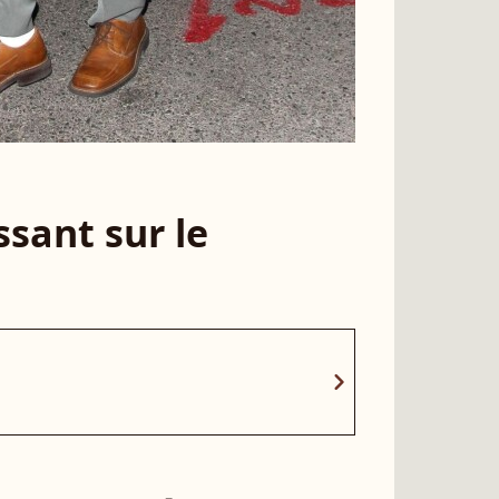
sant sur le
chevron_right