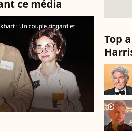
sant ce média
ckhart : Un couple ringard et
Top a
Harri
player2