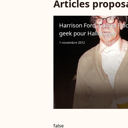
Articles propo
Harrison Ford, Calista Flo
geek pour Halloween
1 novembre 2012
false