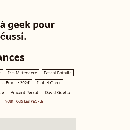
 à geek pour
éussi.
ances
e
Iris Mittenaere
Pascal Bataille
iss France 2024)
Isabel Otero
pé
Vincent Perrot
David Guetta
VOIR TOUS LES PEOPLE