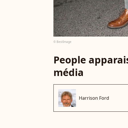
© BestImage
People apparais
média
Harrison Ford