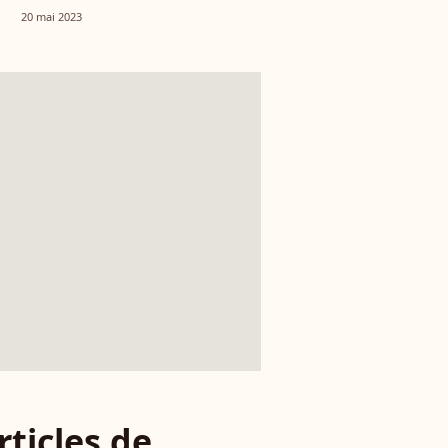
Indiana Jones
20 mai 2023
rticles de