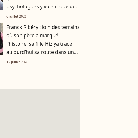
psychologues y voient quelque
chose de bien plus profond.
6 juillet 2026
Franck Ribéry : loin des terrains
où son père a marqué
l’histoire, sa fille Hiziya trace
aujourd’hui sa route dans un
tout autre univers
12 juillet 2026